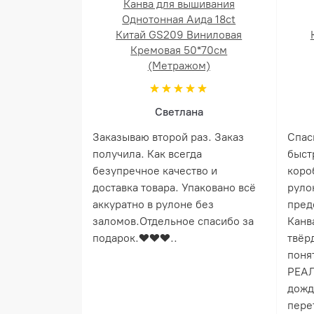
Канва для вышивания
Однотонная Аида 18ct
Китай GS209 Виниловая
Кремовая 50*70см
(Метражом)
Светлана
Заказываю второй раз. Заказ
Спас
получила. Как всегда
быст
безупречное качество и
коро
доставка товара. Упаковано всё
руло
аккуратно в рулоне без
пред
заломов.Отдельное спасибо за
Канв
подарок.❤️❤️❤️..
твёрд
понят
РЕАЛ
дожд
пере