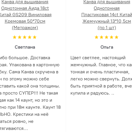
Канва для вышивания
Канва для вышивания
Однотонная Аида 18ct
Однотонная
Китай GS209 Виниловая
Пластиковая 14ct Кита
Кремовая 50*70см
Жемчужный 13*10,5см
(Метражом)
(по 1 шт)
Светлана
Ольга
ибо большое. Доставка
Цвет светлее, настоящий
рая. Упакована в картонную
жемчужный. Главное, что ка
бку. Сама Канва скручена в
тонкая и очень пластичная,
н по этому можно себе
легко можно свернуть. Дол
ставить какой она толщины.
быть приятной в работе, вч
а просто СУПЕР!!! Не такая
купила и радуюсь. ..
ая как 14 каунт, но это и
но при 18м каунте. Каунт 18
ЬНО. Крестики на неё
аться ровно, не
тягиваются...