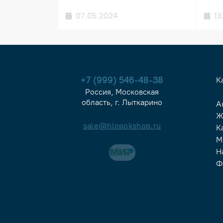
07.05.2024
13
+7 (999) 546-48-38
К
Россия, Московская
область, г. Лыткарино
А
Ж
sale@hlopokshop.ru
К
М
Н
Ф