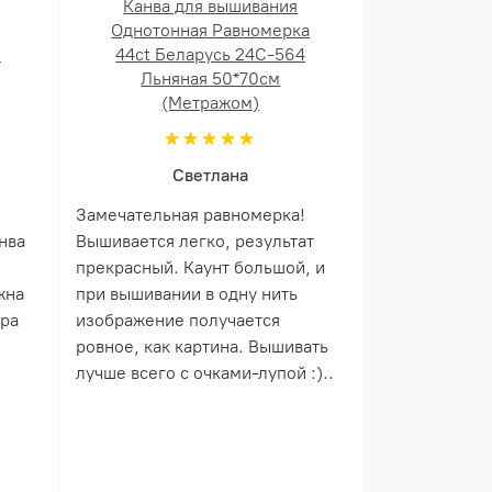
Канва для вышивания
Однотонная Равномерка
й
44ct Беларусь 24С-564
Льняная 50*70см
(Метражом)
Светлана
Замечательная равномерка!
нва
Вышивается легко, результат
прекрасный. Каунт большой, и
жна
при вышивании в одну нить
ера
изображение получается
ровное, как картина. Вышивать
лучше всего с очками-лупой :)..