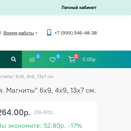
Личный кабинет
Время работы
+7 (999) 546-48-38
0
0
0
0.00р.
ниты" 6х9, 4х9, 13х7 см.
Магниты" 6х9, 4х9, 13х7 см.
264.00р.
316.80р.
Вы экономите:
52.80р.
-17%