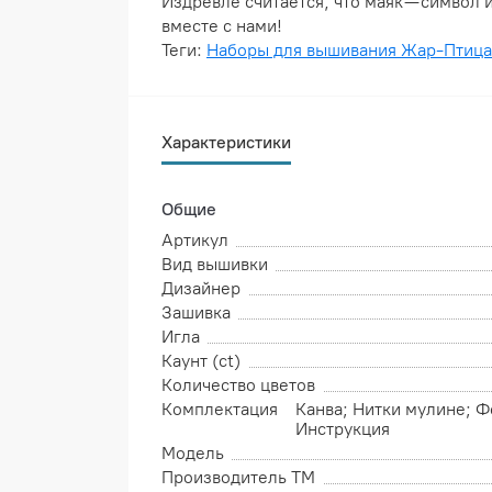
Издревле считается, что маяк — символ
вместе с нами!
Теги:
Наборы для вышивания Жар-Птица
Характеристики
Общие
Артикул
Вид вышивки
Дизайнер
Зашивка
Игла
Каунт (ct)
Количество цветов
Комплектация
Канва; Нитки мулине; Ф
Инструкция
Модель
Производитель ТМ