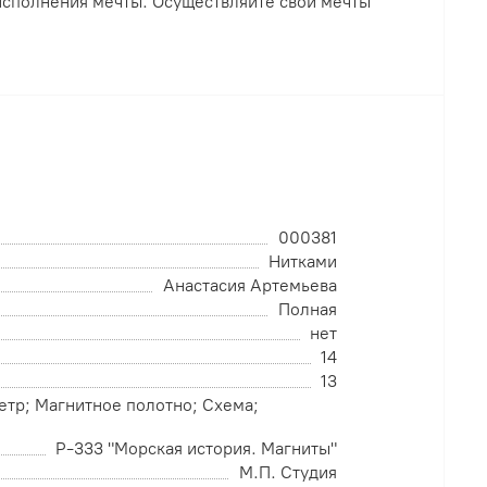
 исполнения мечты. Осуществляйте свои мечты
000381
Нитками
Анастасия Артемьева
Полная
нет
14
13
етр; Магнитное полотно; Схема;
Р-333 "Морская история. Магниты"
М.П. Студия