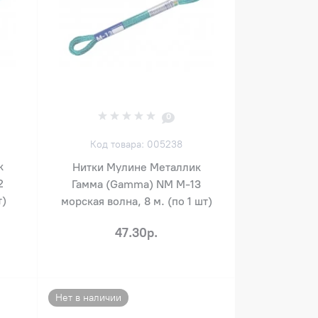
0
Код товара: 005238
к
Нитки Мулине Металлик
2
Гамма (Gamma) NM М-13
т)
морская волна, 8 м. (по 1 шт)
47.30р.
Нет в наличии