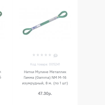
0
Код товара: 005241
к
Нитки Мулине Металлик
5
Гамма (Gamma) NM М-16
изумрудный, 8 м. (по 1 шт)
47.30р.