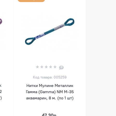
0
Код товара: 005259
к
Нитки Мулине Металлик
2
Гамма (Gamma) NM М-35
)
аквамарин, 8 м. (по 1 шт)
47.30р.