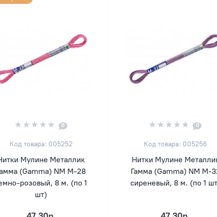
0
0
Код товара: 005252
Код товара: 005256
Нитки Мулине Металлик
Нитки Мулине Металли
Гамма (Gamma) NM М-28
Гамма (Gamma) NM М-3
емно-розовый, 8 м. (по 1
сиреневый, 8 м. (по 1 шт
шт)
47.30р.
47.30р.