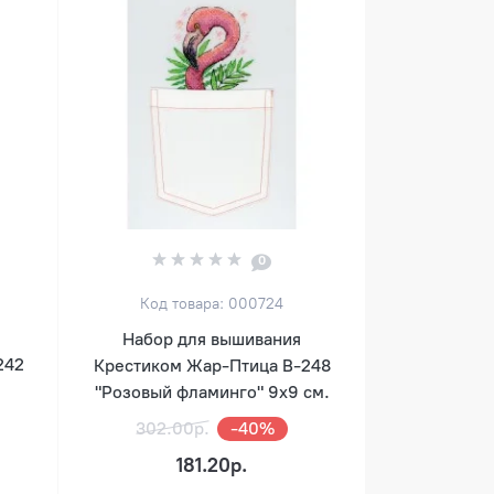
0
Код товара: 000724
Набор для вышивания
242
Крестиком Жар-Птица В-248
"Розовый фламинго" 9х9 см.
302.00р.
-40%
181.20р.