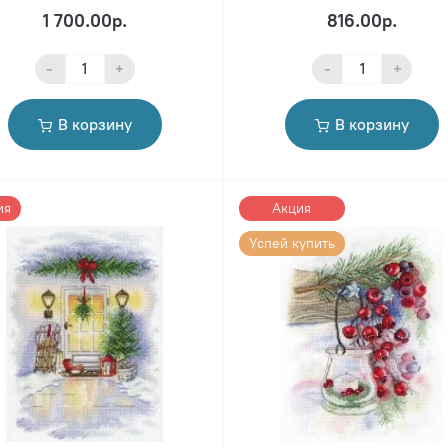
1 700.00р.
816.00р.
-
+
-
+
В корзину
В корзину
ия
Акция
Успей купить