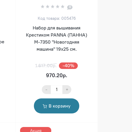
0
Код товара: 005476
Набор для вышивания
Крестиком PANNA (ПАННА)
ое
M-7350 "Новогодняя
машина" 19х25 см.
1 617.00р.
-40%
970.20р.
-
+
В корзину
Акция