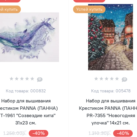
ей купить
Успей купить
0
0
Код товара: 000832
Код товара: 005478
Набор для вышивания
Набор для вышивания
естиком PANNA (ПАННА)
Крестиком PANNA (ПАН
T-1961 "Созвездие кита"
PR-7355 "Новогодняя
31х23 см.
улочка" 14х21 см.
1 258.00р.
-40%
1 310.30р.
-40%