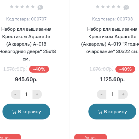
0
0
Код товара: 000707
Код товара: 000708
Набор для вышивания
Набор для вышивания
Крестиком Aquarelle
Крестиком Aquarelle
(Акварель) А-018
(Акварель) А-019 "Ягодн
Новогодняя дверь" 25х18
очарование" 30х22 см.
см.
1 576.00р.
-40%
1 876.00р.
-40%
945.60р.
1 125.60р.
-
+
-
+
В корзину
В корзину
Акция
Акция