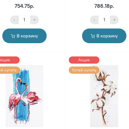
754.75р.
786.18р.
-
+
-
+
В корзину
В корзину
Акция
Акция
ей купить
Успей купить