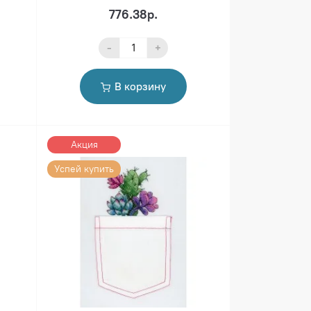
776.38р.
-
+
В корзину
Акция
Успей купить