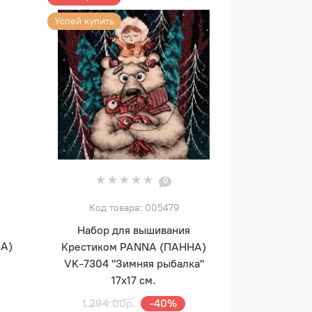
Успей купить
0
Код товара: 005479
Набор для вышивания
НА)
Крестиком PANNA (ПАННА)
VK-7304 "Зимняя рыбалка"
17х17 см.
1 294.00р.
-40%