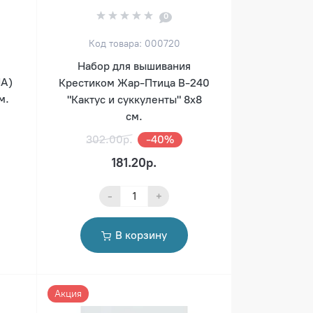
0
Код товара: 000720
Набор для вышивания
НА)
Крестиком Жар-Птица В-240
м.
"Кактус и суккуленты" 8х8
см.
302.00р.
-40%
181.20р.
-
+
В корзину
Акция