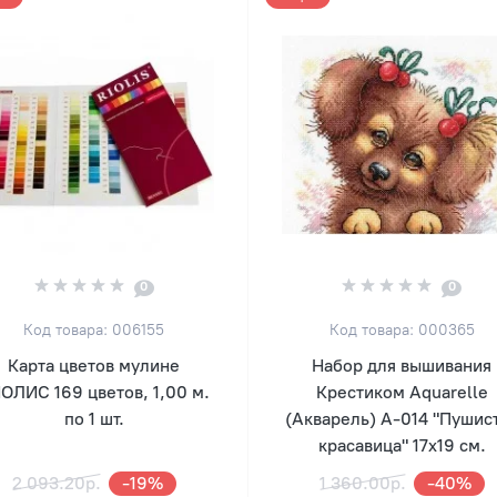
0
0
Код товара: 006155
Код товара: 000365
Карта цветов мулине
Набор для вышивания
ОЛИС 169 цветов, 1,00 м.
Крестиком Aquarelle
по 1 шт.
(Акварель) А-014 "Пушис
красавица" 17х19 см.
2 093.20р.
-19%
1 360.00р.
-40%