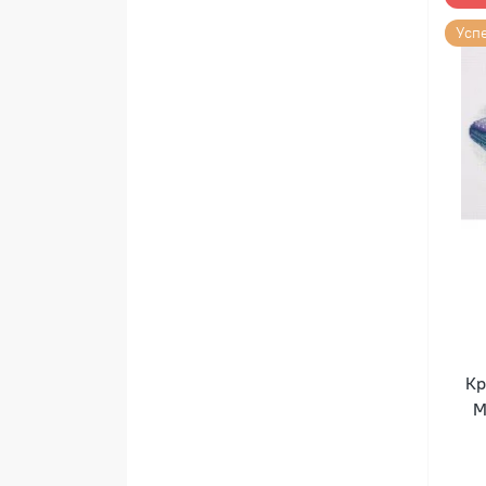
Усп
Кр
M