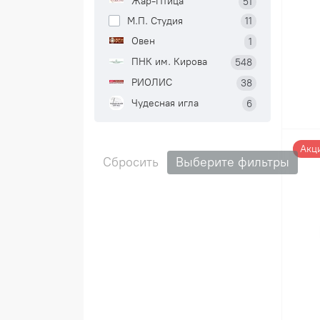
Жар-Птица
51
М.П. Студия
11
Овен
1
ПНК им. Кирова
548
РИОЛИС
38
Чудесная игла
6
Акц
Сбросить
Выберите фильтры