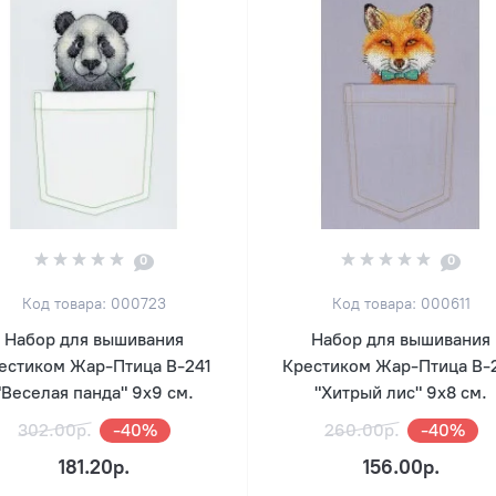
0
0
Код товара: 000723
Код товара: 000611
Набор для вышивания
Набор для вышивания
естиком Жар-Птица В-241
Крестиком Жар-Птица В-
"Веселая панда" 9х9 см.
"Хитрый лис" 9х8 см.
302.00р.
-40%
260.00р.
-40%
181.20р.
156.00р.