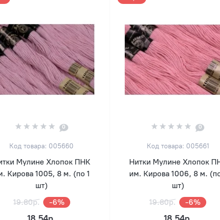
0
0
Код товара: 005660
Код товара: 005661
итки Мулине Хлопок ПНК
Нитки Мулине Хлопок П
м. Кирова 1005, 8 м. (по 1
им. Кирова 1006, 8 м. (по
шт)
шт)
19.80р.
-6%
19.80р.
-6%
18.54р.
18.54р.