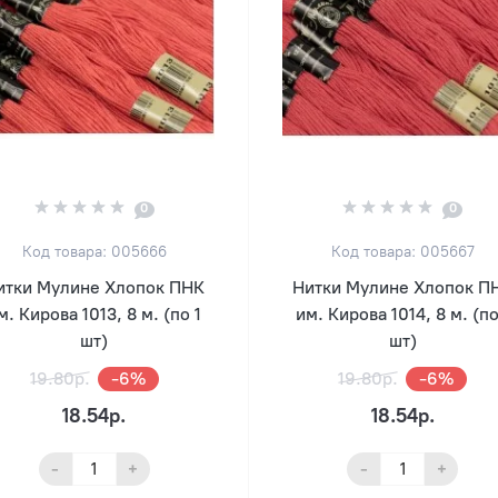
0
0
Код товара: 005666
Код товара: 005667
итки Мулине Хлопок ПНК
Нитки Мулине Хлопок П
м. Кирова 1013, 8 м. (по 1
им. Кирова 1014, 8 м. (по
шт)
шт)
19.80р.
-6%
19.80р.
-6%
18.54р.
18.54р.
-
+
-
+