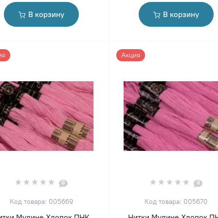
В корзину
В корзину
ия
Акция
0
0
Код товара: 005669
Код товара: 005670
итки Мулине Хлопок ПНК
Нитки Мулине Хлопок П