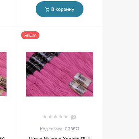
В корзину
Акция
0
Код товара: 005671
НК
Нитки Мулине Хлопок ПНК