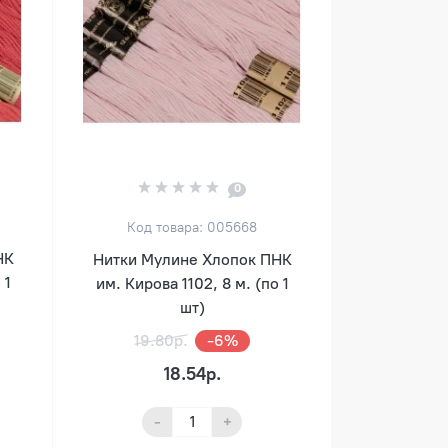
0
Код товара: 005668
НК
Нитки Мулине Хлопок ПНК
 1
им. Кирова 1102, 8 м. (по 1
шт)
19.80р.
-6%
18.54р.
-
+