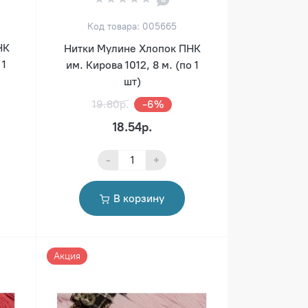
Код товара: 005665
НК
Нитки Мулине Хлопок ПНК
 1
им. Кирова 1012, 8 м. (по 1
шт)
19.80р.
-6%
18.54р.
-
+
В корзину
Акция