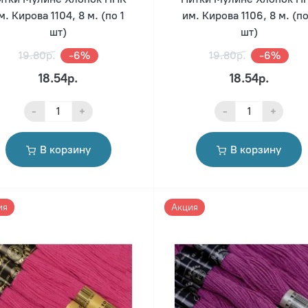
м. Кирова 1104, 8 м. (по 1
им. Кирова 1106, 8 м. (по
шт)
шт)
19.80р.
-6%
19.80р.
-6%
18.54р.
18.54р.
-
+
-
+
В корзину
В корзину
ия
Акция