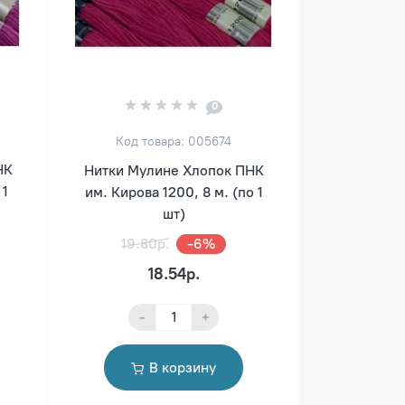
0
Код товара: 005674
НК
Нитки Мулине Хлопок ПНК
 1
им. Кирова 1200, 8 м. (по 1
шт)
19.80р.
-6%
18.54р.
-
+
В корзину