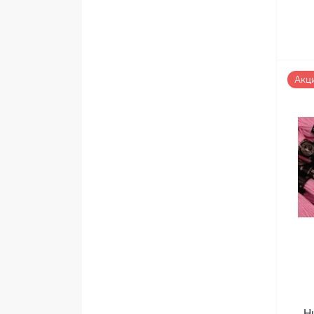
Акц
Н