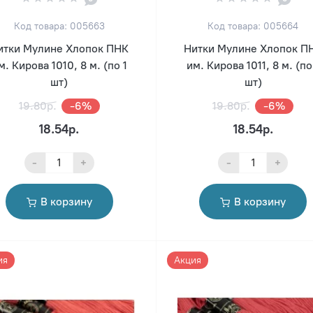
Код товара: 005663
Код товара: 005664
итки Мулине Хлопок ПНК
Нитки Мулине Хлопок П
м. Кирова 1010, 8 м. (по 1
им. Кирова 1011, 8 м. (по
шт)
шт)
19.80р.
-6%
19.80р.
-6%
18.54р.
18.54р.
-
+
-
+
В корзину
В корзину
ия
Акция