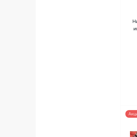
Н
и
Акц