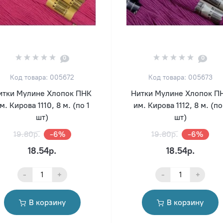
0
0
Код товара: 005672
Код товара: 005673
итки Мулине Хлопок ПНК
Нитки Мулине Хлопок П
м. Кирова 1110, 8 м. (по 1
им. Кирова 1112, 8 м. (по
шт)
шт)
19.80р.
-6%
19.80р.
-6%
18.54р.
18.54р.
-
+
-
+
В корзину
В корзину