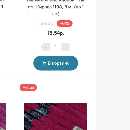
 1
им. Кирова 1108, 8 м. (по 1
шт)
19.80р.
-6%
18.54р.
-
+
В корзину
Акция