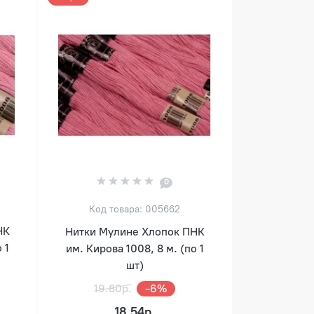
0
Код товара: 005662
НК
Нитки Мулине Хлопок ПНК
 1
им. Кирова 1008, 8 м. (по 1
шт)
19.80р.
-6%
18.54р.