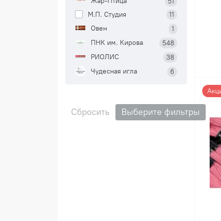
Жар-Птица
51
М.П. Студия
11
Овен
1
ПНК им. Кирова
548
РИОЛИС
38
Чудесная игла
6
Акц
Сбросить
Выберите фильтры