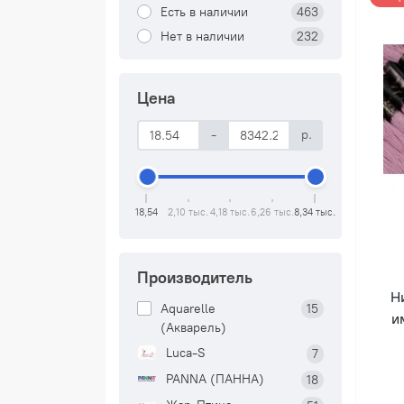
Есть в наличии
463
Нет в наличии
232
Цена
-
р.
18,54
2,10 тыс.
4,18 тыс.
6,26 тыс.
8,34 тыс.
Производитель
Н
Aquarelle
15
и
(Акварель)
Luca-S
7
PANNA (ПАННА)
18