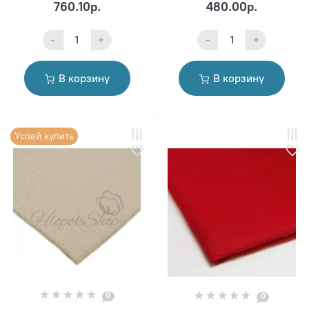
760.10р.
480.00р.
-
+
-
+
В корзину
В корзину
Успей купить
0
0