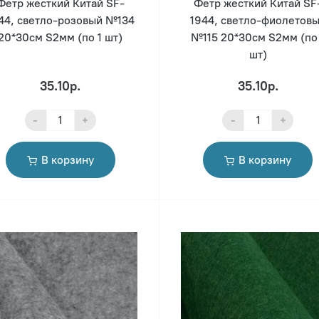
Фетр жесткий Китай SF-
Фетр жесткий Китай SF
44, светло-розовый №134
1944, светло-фиолетов
20*30см S2мм (по 1 шт)
№115 20*30см S2мм (по
шт)
35.10р.
35.10р.
-
+
-
+
В корзину
В корзину