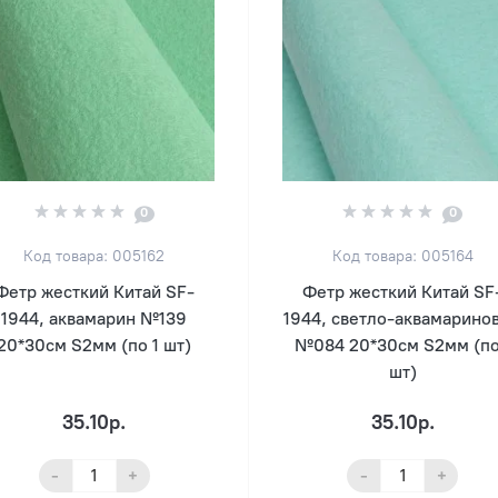
0
0
Код товара: 005162
Код товара: 005164
Фетр жесткий Китай SF-
Фетр жесткий Китай SF
1944, аквамарин №139
1944, светло-аквамарино
20*30см S2мм (по 1 шт)
№084 20*30см S2мм (по
шт)
35.10р.
35.10р.
-
+
-
+