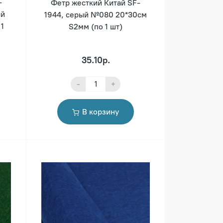
-
Фетр жесткий Китай SF-
ый
1944, серый №080 20*30см
 1
S2мм (по 1 шт)
35.10р.
-
+
В корзину