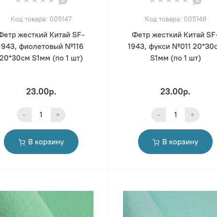
0
0
Код товара: 005147
Код товара: 005148
Фетр жесткий Китай SF-
Фетр жесткий Китай SF
1943, фиолетовый №116
1943, фукси №011 20*30
20*30см S1мм (по 1 шт)
S1мм (по 1 шт)
23.00р.
23.00р.
-
+
-
+
В корзину
В корзину