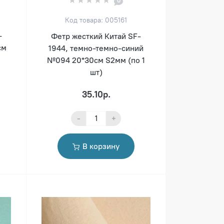
0
Код товара: 005161
-
Фетр жесткий Китай SF-
см
1944, темно-темно-синий
№094 20*30см S2мм (по 1
шт)
35.10р.
-
+
В корзину