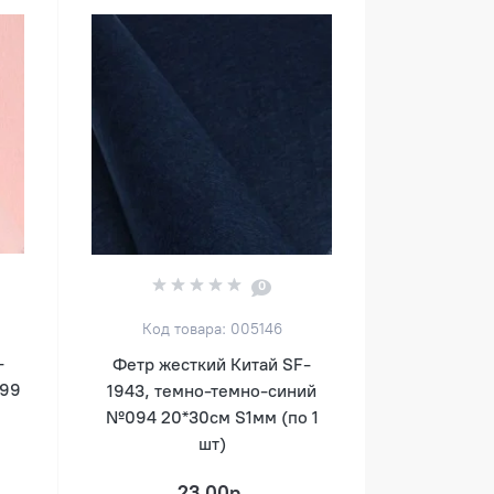
0
Код товара: 005146
-
Фетр жесткий Китай SF-
199
1943, темно-темно-синий
)
№094 20*30см S1мм (по 1
шт)
23.00р.