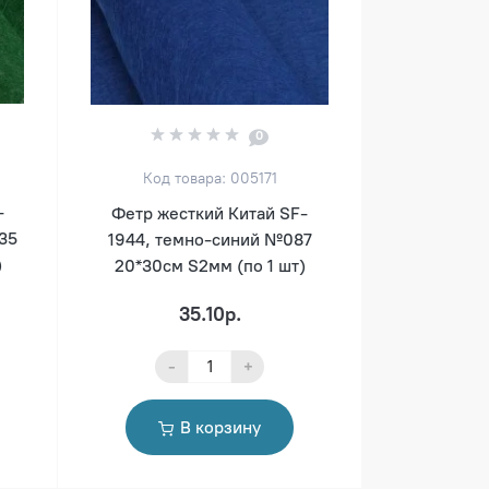
0
Код товара: 005171
-
Фетр жесткий Китай SF-
35
1944, темно-синий №087
)
20*30см S2мм (по 1 шт)
35.10р.
-
+
В корзину