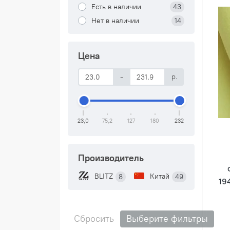
Есть в наличии
43
Нет в наличии
14
Цена
-
р.
23,0
75,2
127
180
232
Производитель
BLITZ
Китай
8
49
19
Сбросить
Выберите фильтры