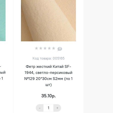
0
Код товара: 005165
-
Фетр жесткий Китай SF-
вый
1944, светло-персиковый
 1
№129 20*30см S2мм (по 1
шт)
35.10р.
-
+