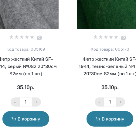
0
0
Код товара: 005169
Код товара: 005170
Фетр жесткий Китай SF-
Фетр жесткий Китай SF
44, серый №082 20*30см
1944, темно-зеленый №1
S2мм (по 1 шт)
20*30см S2мм (по 1 шт
35.10р.
35.10р.
-
+
-
+
В корзину
В корзину