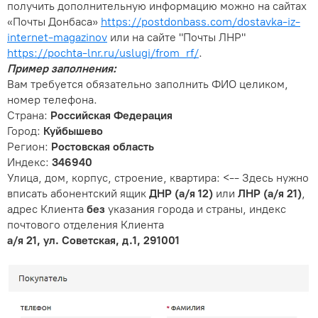
получить дополнительную информацию можно на сайтах
«Почты Донбаса»
https://postdonbass.com/dostavka-iz-
internet-magazinov
или на сайте "Почты ЛНР"
https://pochta-lnr.ru/uslugi/from_rf/
.
Пример заполнения:
Вам требуется обязательно заполнить ФИО целиком,
номер телефона.
Страна:
Российская Федерация
Город:
Куйбышево
Регион:
Ростовская область
Индекс:
346940
Улица, дом, корпус, строение, квартира: <-- Здесь нужно
вписать абонентский ящик
ДНР (а/я 12)
или
ЛНР (а/я 21)
,
адрес Клиента
без
указания города и страны, индекс
почтового отделения Клиента
а/я 21, ул. Советская, д.1, 291001