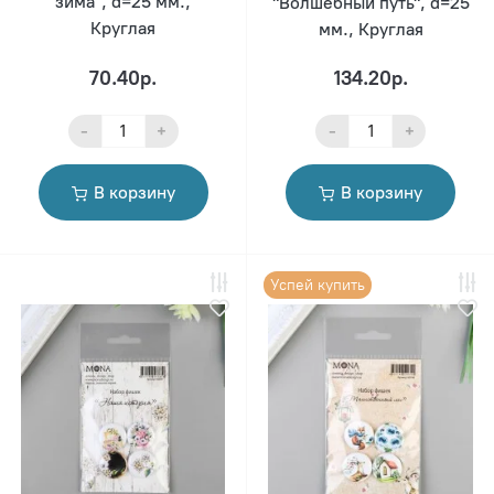
зима", d=25 мм.,
"Волшебный путь", d=25
Круглая
мм., Круглая
70.40р.
134.20р.
-
+
-
+
В корзину
В корзину
Успей купить