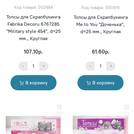
Код товара: 002484
Код товара: 000916
Топсы для Скрапбукинга
Топсы для Скрапбукинга
Fabrika Decoru 6767285
Me to You "Доченька",
"Military style 454", d=25
d=25 мм., Круглая
мм., Круглая
107.10р.
61.60р.
-
+
-
+
В корзину
В корзину