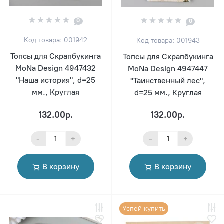
0
0
Код товара: 001942
Код товара: 001943
Топсы для Скрапбукинга
Топсы для Скрапбукинга
MoNa Design 4947432
MoNa Design 4947447
"Наша история", d=25
"Таинственный лес",
мм., Круглая
d=25 мм., Круглая
132.00р.
132.00р.
-
+
-
+
В корзину
В корзину
Успей купить