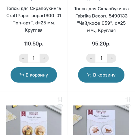
Топсы для Скрапбукинга
Топсы для Скрапбукинга
CraftPaper popart300-01
Fabrika Decoru 5490133
"Поп-арт", d=25 мм.,
"Чай/кофе 059", d=25
Круглая
мм., Круглая
110.50р.
95.20р.
-
+
-
+
В корзину
В корзину