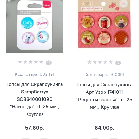
0
0
Код товара: 002491
Код товара: 000391
Топсы для Скрапбукинга
Топсы для Скрапбукинга
ScrapBerrys
Арт Узор 1741011
SCB340001090
"Рецепты счастья", d=25
"Навсегда", d=25 мм.,
мм., Круглая
Круглая
57.80р.
84.00р.