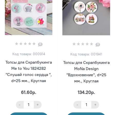
0
0
Код товара: 000914
Код товара: 001941
Топсы для Скрапбукинга
Топсы для Скрапбукинга
Me to You 1824282
MoNa Design
"Слушай голос сердца ",
"Вдохновение", d=25
d=25 мм., Круглая
мм., Круглая
61.60р.
134.20р.
-
+
-
+