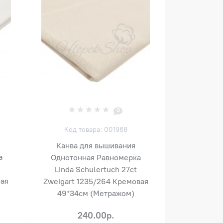
0
Код товара: 001968
Канва для вышивания
а
Однотонная Равномерка
Linda Schulertuch 27ct
ная
Zweigart 1235/264 Кремовая
49*34см (Метражом)
240.00р.