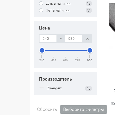
Есть в наличии
12
Нет в наличии
31
Цена
-
р.
240
425
610
795
980
Производитель
Zweigart
43
32
Сбросить
Выберите фильтры