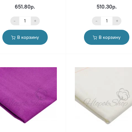
651.80р.
510.30р.
-
+
-
+
В корзину
В корзину