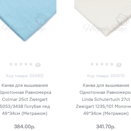
0
0
Код товара: 000812
Код товара: 001070
Канва для вышивания
Канва для вышивания
Однотонная Равномерка
Однотонная Равномерк
Colmar 25ct Zweigart
Linda Schulertuch 27ct
5053/3438 Голубая лед
Zweigart 1235/101 Молоч
49*34см (Метражом)
49*34см (Метражом)
384.00р.
341.70р.