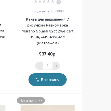
0
Код товара: 000894
Канва для вышивания С
м
рисунком Равномерка
0ct
Murano Splash 32ct Zweigart
ная
3984/7419 49х34см
(Метражом)
937.40р.
-
+
В корзину
Нет в наличии