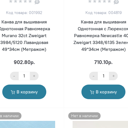
0
0
Код товара: 001992
Код товара: 004819
Канва для вышивания
Канва для вышивания
Однотонная Равномерка
Однотонная с Люрексо
Murano 32ct Zweigart
Равномерка Newcastle 4
3984/5120 Лавандовая
Zweigart 3348/6135 Зеле
49*34см (Метражом)
49*34см (Метражом)
902.80р.
710.10р.
-
+
-
+
В корзину
В корзину
 в наличии
Нет в наличии