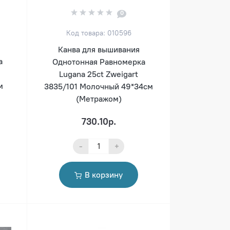
0
Код товара: 010596
Канва для вышивания
а
Однотонная Равномерка
Lugana 25ct Zweigart
м
3835/101 Молочный 49*34см
(Метражом)
730.10р.
-
+
В корзину