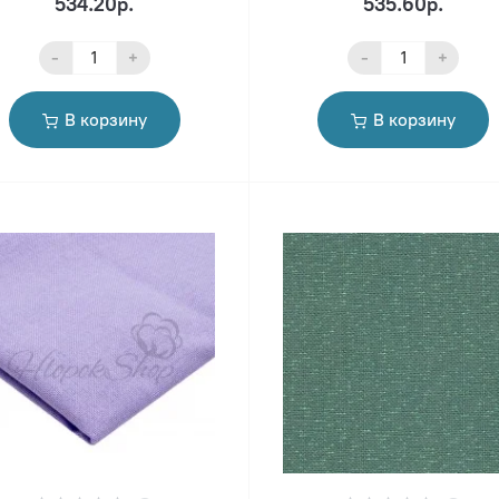
534.20р.
535.60р.
-
+
-
+
В корзину
В корзину