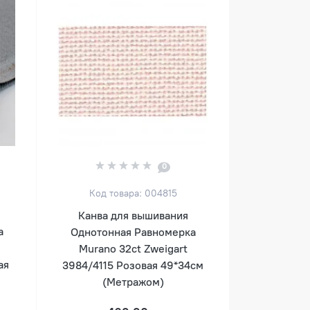
0
Код товара: 004815
Канва для вышивания
а
Однотонная Равномерка
Murano 32ct Zweigart
ая
3984/4115 Розовая 49*34см
(Метражом)