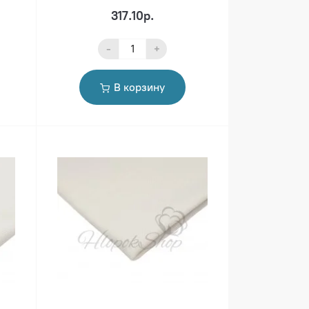
317.10р.
-
+
В корзину