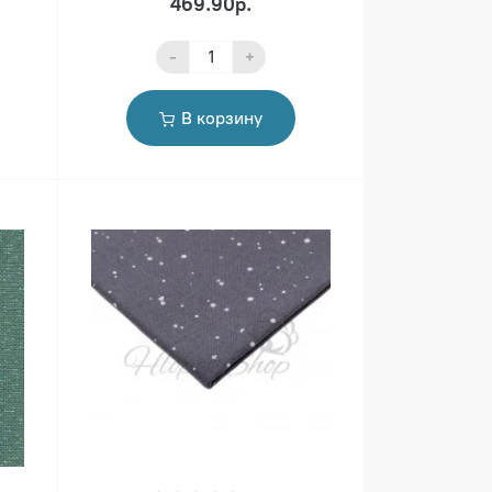
469.90р.
-
+
В корзину