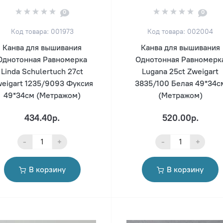
0
0
Код товара: 001973
Код товара: 002004
Канва для вышивания
Канва для вышивания
Однотонная Равномерка
Однотонная Равномерк
Linda Schulertuch 27ct
Lugana 25ct Zweigart
eigart 1235/9093 Фуксия
3835/100 Белая 49*34с
49*34см (Метражом)
(Метражом)
434.40р.
520.00р.
-
+
-
+
В корзину
В корзину