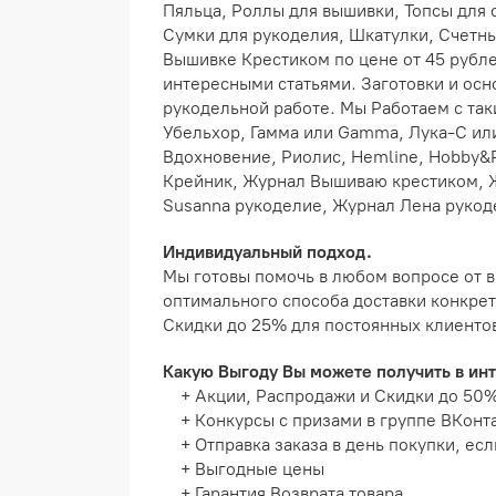
Пяльца, Роллы для вышивки, Топсы для 
Сумки для рукоделия, Шкатулки, Счетн
Вышивке Крестиком по цене от 45 рубл
интересными статьями. Заготовки и ос
рукодельной работе. Мы Работаем с так
Убельхор, Гамма или Gamma, Лука-С ил
Вдохновение, Риолис, Hemline, Hobby&Pr
Крейник, Журнал Вышиваю крестиком, 
Susanna рукоделие, Журнал Лена рукод
Индивидуальный подход.
Мы готовы помочь в любом вопросе от в
оптимального способа доставки конкрет
Скидки до 25% для постоянных клиенто
Какую Выгоду Вы можете получить в ин
+ Акции, Распродажи и Скидки до 50
+ Конкурсы с призами в группе ВКонт
+ Отправка заказа в день покупки, есл
+ Выгодные цены
+ Гарантия Возврата товара.