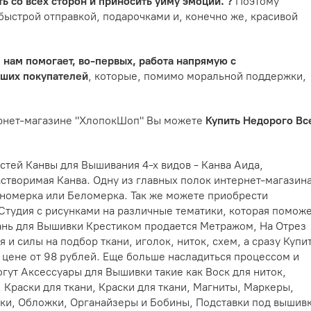
ь со всех сторон и приносить уйму эмоций. ?
Поэтому
быстрой отправкой, подарочками и, конечно же, красивой
м
нам помогает, во-первых, работа напрямую с
аших покупателей
, которые, помимо моральной поддержки,
ернет-магазине "ХлопокШоп" Вы можете
Купить Недорого Вс
стей Канвы для Вышивания 4-х видов - Канва Аида,
створимая Канва. Одну из главных полок интернет-магазин
номерка или Беломерка. Так же можете приобрести
Студия с рисунками на различные тематики, которая помож
ань для Вышивки Крестиком продается Метражом, На Отрез
 и силы на подбор ткани, иголок, ниток, схем, а сразу Купи
цене от 98 рублей. Еще больше насладиться процессом и
ут Аксессуары для Вышивки такие как Воск для ниток,
 Краски для ткани, Краски для ткани, Магниты, Маркеры,
ки, Обложки, Органайзеры и Бобины, Подставки под вышивк