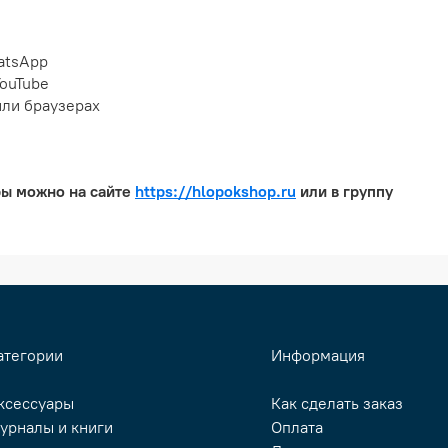
atsApp
ouTube
или браузерах
ры можно на сайте
https://hlopokshop.ru
или в группу
атегории
Информация
ксессуары
Как сделать заказ
урналы и книги
Оплата