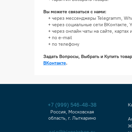
Вы можете связаться с нами:
+ через мессенджеры Telegramm, Wh
+ через социальные сети ВКонтакте, Y
+ через онлайн чаты на сайте, картах 
+ по e-mail
+ по телефону
Задать Вопросы, Выбрать и Купить това
ВКонтакте
.
+7 (999) 546-48-38
К
Россия, Московская
область, г. Лыткарино
А
Ж
sale@hlopokshop.ru