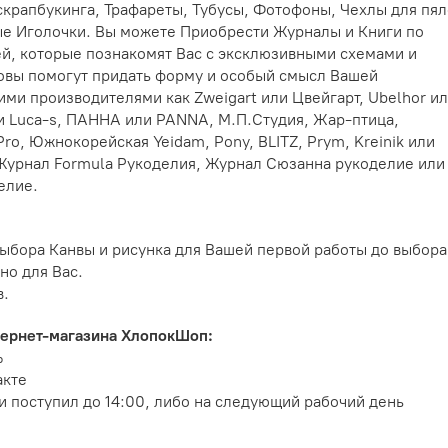
скрапбукинга, Трафареты, Тубусы, Фотофоны, Чехлы для пял
ые Иголочки. Вы можете Приобрести Журналы и Книги по
ей, которые познакомят Вас с эксклюзивными схемами и
новы помогут придать форму и особый смысл Вашей
ими производителями как Zweigart или Цвейгарт, Ubelhor и
и Luca-s, ПАННА или PANNA, М.П.Студия, Жар-птица,
o, Южнокорейская Yeidam, Pony, BLITZ, Prym, Kreinik или
Журнал Formula Рукоделия, Журнал Сюзанна рукоделие или
елие.
ыбора Канвы и рисунка для Вашей первой работы до выбора
но для Вас.
в.
тернет-магазина ХлопокШоп:
%
акте
и поступил до 14:00, либо на следующий рабочий день