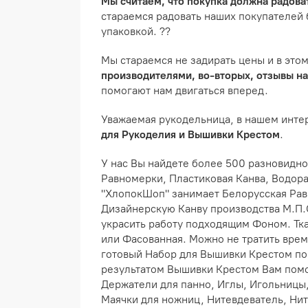
Мы считаем, что покупка должна радоват
стараемся радовать наших покупателей 
упаковкой. ??
Мы стараемся не задирать цены и в это
производителями, во-вторых, отзывы н
помогают нам двигаться вперед.
Уважаемая рукодельница, в нашем инт
для Рукоделия и Вышивки Крестом
.
У нас Вы найдете более 500 разновидно
Равномерки, Пластиковая Канва, Водора
"ХлопокШоп" занимает Белорусская Рав
Дизайнерскую Канву производства М.П.
украсить работу подходящим Фоном. Тк
или Фасованная. Можно не тратить время
готовый Набор для Вышивки Крестом по 
результатом Вышивки Крестом Вам помог
Держатели для панно, Иглы, Игольницы,
Маячки для ножниц, Нитевдеватель, Нит