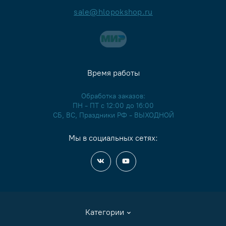
sale@hlopokshop.ru
НШ-122
НШ-123
Время работы
НШ-124
Обработка заказов:
НШ-125
ПН - ПТ с 12:00 до 16:00
СБ, ВС, Праздники РФ - ВЫХОДНОЙ
НШ-129
Мы в социальных сетях:
НШ-133
НШ-134
НШ-140
Категории