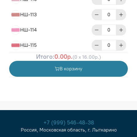
НШ-113
НШ-114
НШ-115
Итого:
0.00р.
(0 x 16.00р.)
НШ-116
В корзину
НШ-117
НШ-118
НШ-119
НШ-120
+7 (999) 546-48-38
Россия, Московская область, г. Лыткарино
НШ-121