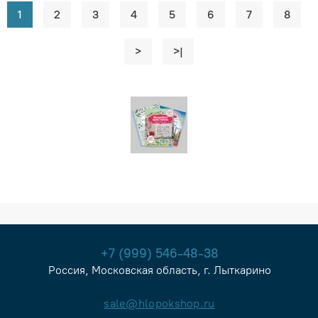
1
2
3
4
5
6
7
8
>
>|
+7 (999) 546-48-38
Россия, Московская область, г. Лыткарино
sale@hlopokshop.ru