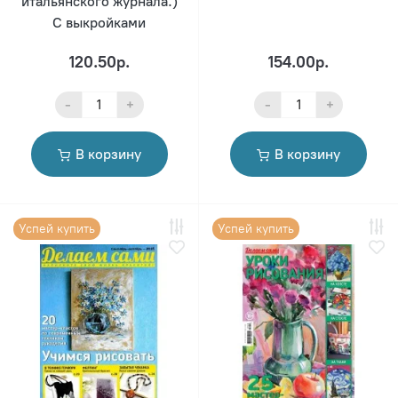
итальянского журнала.)
С выкройками
120.50р.
154.00р.
-
+
-
+
В корзину
В корзину
Успей купить
Успей купить