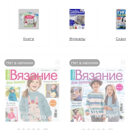
Kниги
Журналы
Сканво
Нет в наличии
Нет в наличии
0
0