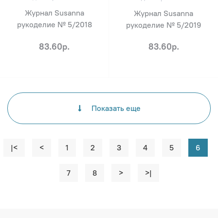
Журнал Susanna
Журнал Susanna
рукоделие № 5/2018
рукоделие № 5/2019
83.60р.
83.60р.
Показать еще
|<
<
1
2
3
4
5
6
7
8
>
>|