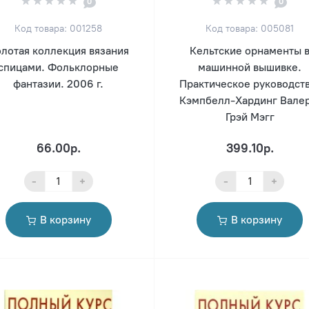
0
0
Код товара: 001258
Код товара: 005081
лотая коллекция вязания
Кельтские орнаменты 
спицами. Фольклорные
машинной вышивке.
фантазии. 2006 г.
Практическое руководств
Кэмпбелл-Хардинг Валер
Грэй Мэгг
66.00р.
399.10р.
-
+
-
+
В корзину
В корзину