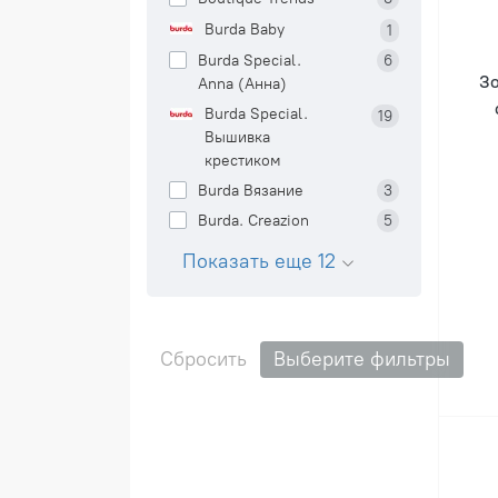
Burda Baby
1
Burda Special.
6
Зо
Anna (Анна)
Burda Special.
19
Вышивка
крестиком
Burda Вязание
3
Burda. Creazion
5
Показать еще 12
Сбросить
Выберите фильтры