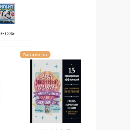
канворды
Успей купить