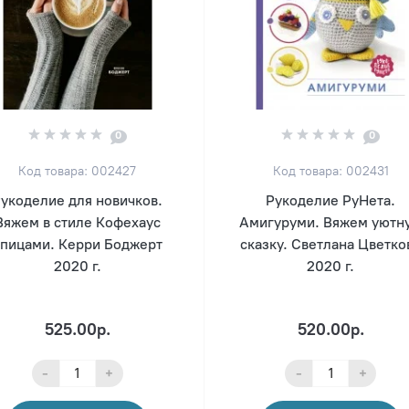
0
0
Код товара: 002427
Код товара: 002431
укоделие для новичков.
Рукоделие РуНета.
Вяжем в стиле Кофехаус
Амигуруми. Вяжем уютн
спицами. Керри Боджерт
сказку. Светлана Цветко
2020 г.
2020 г.
525.00р.
520.00р.
-
+
-
+