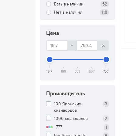
Есть в наличии
62
Нет в наличии
118
Цена
-
р.
15,7
199
383
567
750
Производитель
100 Японских
3
сканвордов
1000 сканвордов
2
777
1
Boutique Trends
8