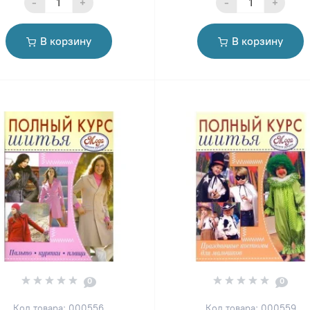
-
+
-
+
В корзину
В корзину
0
0
Код товара: 000556
Код товара: 000559