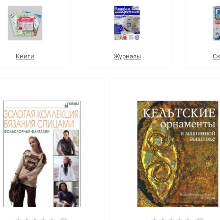
Kниги
Журналы
С