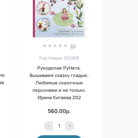
0
Код товара: 002428
Рукоделие РуНета.
ую
Вышиваем сказку гладью.
ва
Любимые сказочные
персонажи и не только.
Ирина Китаева 202
560.00р.
-
+