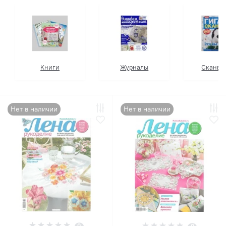
Kниги
Журналы
Сканво
Нет в наличии
Нет в наличии
0
0