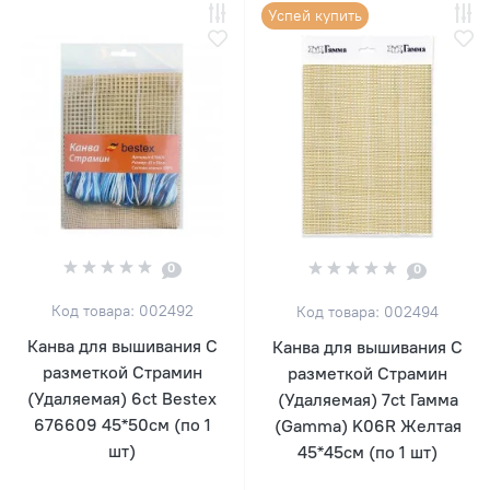
Успей купить
0
0
Код товара: 002492
Код товара: 002494
Канва для вышивания С
Канва для вышивания С
разметкой Страмин
разметкой Страмин
(Удаляемая) 6ct Bestex
(Удаляемая) 7ct Гамма
676609 45*50см (по 1
(Gamma) K06R Желтая
шт)
45*45см (по 1 шт)