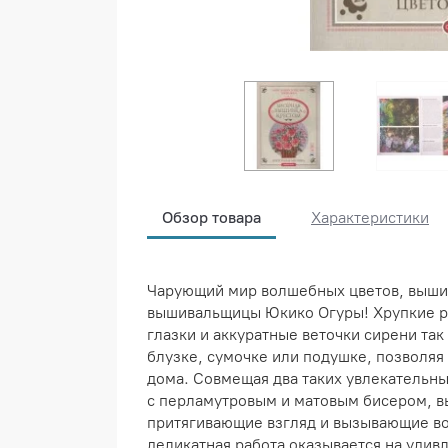
Обзор товара
Характеристики
Чарующий мир волшебных цветов, вышит
вышивальщицы Юкико Огуры! Хрупкие р
глазки и аккуратные веточки сирени так
блузке, сумочке или подушке, позволяя
дома. Совмещая два таких увлекательн
с перламутровым и матовым бисером, в
притягивающие взгляд и вызывающие во
деликатная работа оказывается на удив