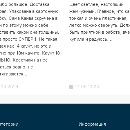
ибо большое. Доставка
Цвет светлее, настоящий
рая. Упакована в картонную
жемчужный. Главное, что ка
бку. Сама Канва скручена в
тонкая и очень пластичная,
н по этому можно себе
легко можно свернуть. Дол
ставить какой она толщины.
быть приятной в работе, вч
а просто СУПЕР!!! Не такая
купила и радуюсь. ..
ая как 14 каунт, но это и
но при 18м каунте. Каунт 18
ЬНО. Крестики на неё
аться ровно, не
тягиваются...
.04.2024
14.06.2023
атегории
Информация