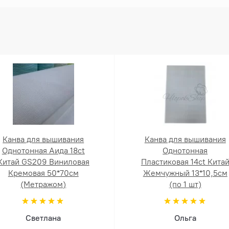
Канва для вышивания
Канва для вышивания
Однотонная Аида 18ct
Однотонная
Китай GS209 Виниловая
Пластиковая 14ct Кита
Кремовая 50*70см
Жемчужный 13*10,5см
(Метражом)
(по 1 шт)
Светлана
Ольга