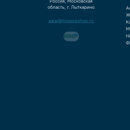
Россия, Московская
область, г. Лыткарино
А
Ж
sale@hlopokshop.ru
К
М
Н
Ф