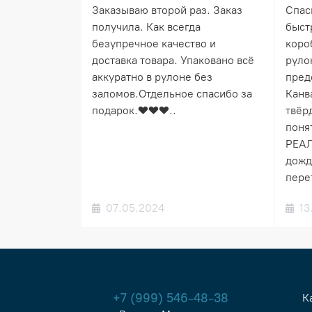
Заказываю второй раз. Заказ
Спас
получила. Как всегда
быст
безупречное качество и
коро
доставка товара. Упаковано всё
руло
аккуратно в рулоне без
пред
заломов.Отдельное спасибо за
Канв
подарок.❤️❤️❤️..
твёрд
понят
РЕАЛ
дожд
пере
07.05.2024
13
+7 (999) 546-48-38
К