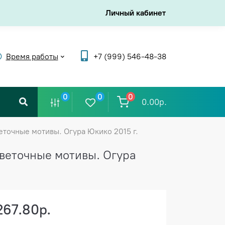
Личный кабинет
Время работы
+7 (999) 546-48-38
0
0
0
0.00р.
точные мотивы. Огура Юкико 2015 г.
веточные мотивы. Огура
267.80р.