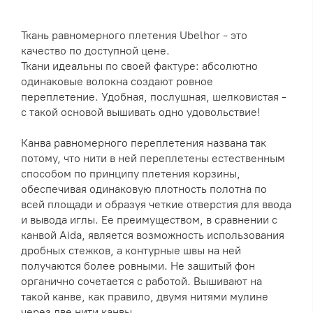
Ткань равномерного плетения Ubelhor - это
качество по доступной цене.
Ткани идеальны по своей фактуре: абсолютно
одинаковые волокна создают ровное
переплетение. Удобная, послушная, шелковистая -
с такой основой вышивать одно удовольствие!
Канва равномерного переплетения названа так
потому, что нити в ней переплетены естественным
способом по принципу плетения корзины,
обеспечивая одинаковую плотность полотна по
всей площади и образуя четкие отверстия для ввода
и вывода иглы. Ее преимуществом, в сравнении с
канвой Aida, является возможность использования
дробных стежков, а контурные швы на ней
получаются более ровными. Не зашитый фон
органично сочетается с работой. Вышивают на
такой канве, как правило, двумя нитями мулине
через две нити канвы.