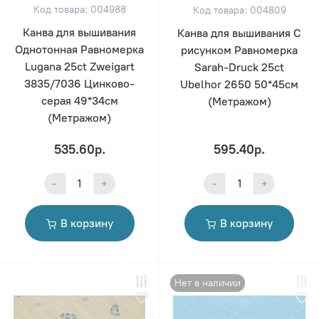
Код товара: 004988
Код товара: 004809
Канва для вышивания
Канва для вышивания С
Однотонная Равномерка
рисунком Равномерка
Lugana 25ct Zweigart
Sarah-Druck 25ct
3835/7036 Цинково-
Ubelhor 2650 50*45см
серая 49*34см
(Метражом)
(Метражом)
535.60р.
595.40р.
-
+
-
+
В корзину
В корзину
Нет в наличии