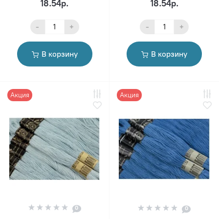
18.54р.
18.54р.
-
+
-
+
В корзину
В корзину
Акция
Акция
0
0