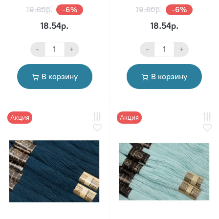
19.80р.
-6%
19.80р.
-6%
18.54р.
18.54р.
-
+
-
+
В корзину
В корзину
Акция
Акция