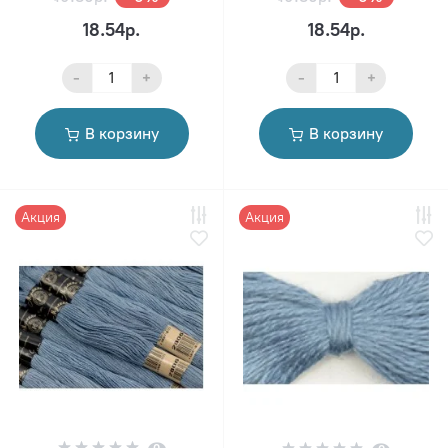
18.54р.
18.54р.
-
+
-
+
В корзину
В корзину
Акция
Акция
0