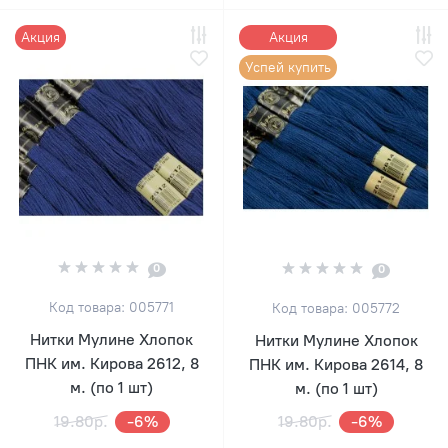
Акция
Акция
Успей купить
0
0
Код товара: 005771
Код товара: 005772
Нитки Мулине Хлопок
Нитки Мулине Хлопок
ПНК им. Кирова 2612, 8
ПНК им. Кирова 2614, 8
м. (по 1 шт)
м. (по 1 шт)
19.80р.
-6%
19.80р.
-6%