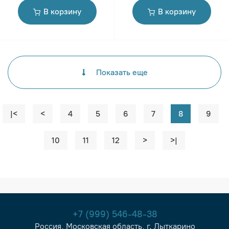
В корзину
В корзину
Показать еще
|<
<
4
5
6
7
8
9
10
11
12
>
>|
+7 (999) 546-48-38
Россия, Московская область, г. Лыткарино