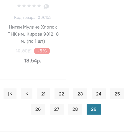
0
Код товара: 006153
Нитки Мулине Хлопок
ПНК им. Кирова 9312, 8
м. (по 1 шт)
19.80р.
-6%
18.54р.
|<
<
21
22
23
24
25
26
27
28
29