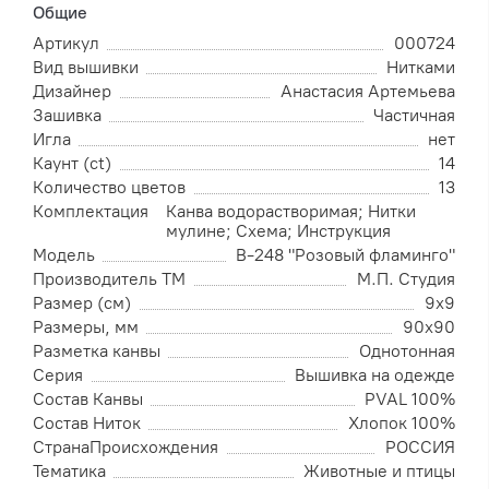
Общие
Артикул
000724
Вид вышивки
Нитками
Дизайнер
Анастасия Артемьева
Зашивка
Частичная
Игла
нет
Каунт (ct)
14
Количество цветов
13
Комплектация
Канва водорастворимая; Нитки
мулине; Схема; Инструкция
Модель
В-248 "Розовый фламинго"
Производитель ТМ
М.П. Студия
Размер (см)
9х9
Размеры, мм
90х90
Разметка канвы
Однотонная
Серия
Вышивка на одежде
Состав Канвы
PVAL 100%
Состав Ниток
Хлопок 100%
СтранаПроисхождения
РОССИЯ
Тематика
Животные и птицы