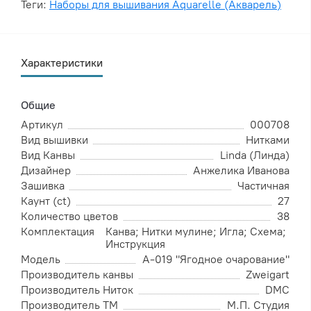
Теги:
Наборы для вышивания Aquarelle (Акварель)
Характеристики
Общие
Артикул
000708
Вид вышивки
Нитками
Вид Канвы
Linda (Линда)
Дизайнер
Анжелика Иванова
Зашивка
Частичная
Каунт (ct)
27
Количество цветов
38
Комплектация
Канва; Нитки мулине; Игла; Схема;
Инструкция
Модель
А-019 "Ягодное очарование"
Производитель канвы
Zweigart
Производитель Ниток
DMC
Производитель ТМ
М.П. Студия