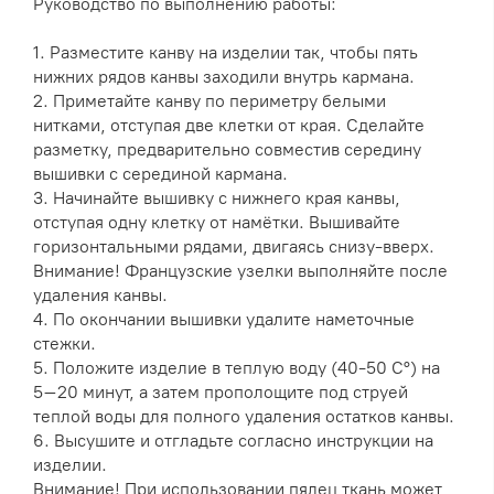
Руководство по выполнению работы:
1. Разместите канву на изделии так, чтобы пять
нижних рядов канвы заходили внутрь кармана.
2. Приметайте канву по периметру белыми
нитками, отступая две клетки от края. Сделайте
разметку, предварительно совместив середину
вышивки с серединой кармана.
3. Начинайте вышивку с нижнего края канвы,
отступая одну клетку от намётки. Вышивайте
горизонтальными рядами, двигаясь снизу-вверх.
Внимание! Французские узелки выполняйте после
удаления канвы.
4. По окончании вышивки удалите наметочные
стежки.
5. Положите изделие в теплую воду (40-50 C°) на
5–20 минут, а затем прополощите под струей
теплой воды для полного удаления остатков канвы.
6. Высушите и отгладьте согласно инструкции на
изделии.
Внимание! При использовании пялец ткань может