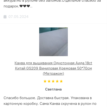
аккуратно в рулоне без заломов.Отдельное спасибо за
подарок.❤️❤️❤️..
07.05.2024
Канва для вышивания Однотонная Аида 18ct
Китай GS209 Виниловая Кремовая 50*70см
(Метражом)
Светлана
Спасибо большое. Доставка быстрая. Упакована в
картонную коробку. Сама Канва скручена в рулон по