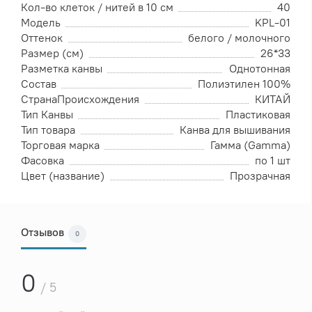
Кол-во клеток / нитей в 10 см
40
Модель
KPL-01
Оттенок
белого / молочного
Размер (см)
26*33
Разметка канвы
Однотонная
Состав
Полиэтилен 100%
СтранаПроисхождения
КИТАЙ
Тип Канвы
Пластиковая
Тип товара
Канва для вышивания
Торговая марка
Гамма (Gamma)
Фасовка
по 1 шт
Цвет (название)
Прозрачная
Отзывов
0
0
/ 5