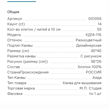
Общие
Артикул
001055
Каунт (ct)
14
Кол-во клеток / нитей в 10 см
55
Модель
КД14-116
Оттенок
Разноцветный
Подтип Канвы
Дизайнерская
Размер (см)
30*40
Разметка канвы
С рисунком
Рисунок (размер (см))
36*26
Состав
Хлопок 100%
СтранаПроисхождения
РОССИЯ
Тип Канвы
Аида
Тип товара
Канва для вышивания
Торговая марка
М.П. Студия
Фасовка
по 1 шт