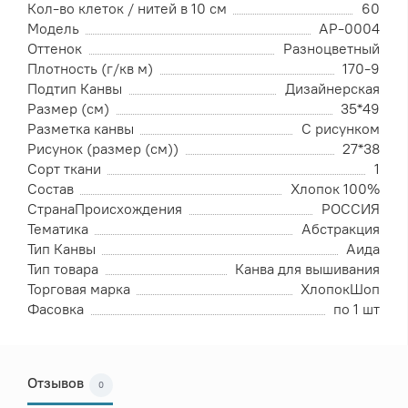
Кол-во клеток / нитей в 10 см
60
Модель
АР-0004
Оттенок
Разноцветный
Плотность (г/кв м)
170-9
Подтип Канвы
Дизайнерская
Размер (см)
35*49
Разметка канвы
С рисунком
Рисунок (размер (см))
27*38
Сорт ткани
1
Состав
Хлопок 100%
СтранаПроисхождения
РОССИЯ
Тематика
Абстракция
Тип Канвы
Аида
Тип товара
Канва для вышивания
Торговая марка
ХлопокШоп
Фасовка
по 1 шт
Отзывов
0