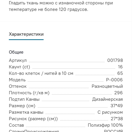
Гладить ткань можно с изнаночной стороны при
температуре не более 120 градусов.
Характеристики
Общие
Артикул
001798
Каунт (ct)
16
Кол-во клеток / нитей в 10 см
65
Модель
Р-0006
Оттенок
Разноцветный
Плотность (г/кв м)
296
Подтип Канвы
Дизайнерская
Размер (см)
37*49
Разметка канвы
С рисунком
Рисунок (размер (см))
27*38
Состав
Полиэфир 100%
СтранаПроисхождения
РОССИЯ