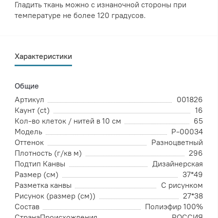
Гладить ткань можно с изнаночной стороны при
температуре не более 120 градусов.
Характеристики
Общие
Артикул
001826
Каунт (ct)
16
Кол-во клеток / нитей в 10 см
65
Модель
Р-00034
Оттенок
Разноцветный
Плотность (г/кв м)
296
Подтип Канвы
Дизайнерская
Размер (см)
37*49
Разметка канвы
С рисунком
Рисунок (размер (см))
27*38
Состав
Полиэфир 100%
СтранаПроисхождения
РОССИЯ