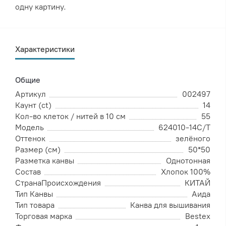
одну картину.
Характеристики
Общие
Артикул
002497
Каунт (ct)
14
Кол-во клеток / нитей в 10 см
55
Модель
624010-14C/T
Оттенок
зелёного
Размер (см)
50*50
Разметка канвы
Однотонная
Состав
Хлопок 100%
СтранаПроисхождения
КИТАЙ
Тип Канвы
Аида
Тип товара
Канва для вышивания
Торговая марка
Bestex