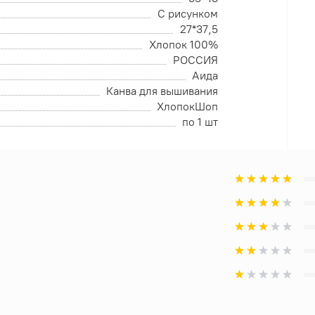
С рисунком
27*37,5
Хлопок 100%
РОССИЯ
Аида
Канва для вышивания
ХлопокШоп
по 1 шт