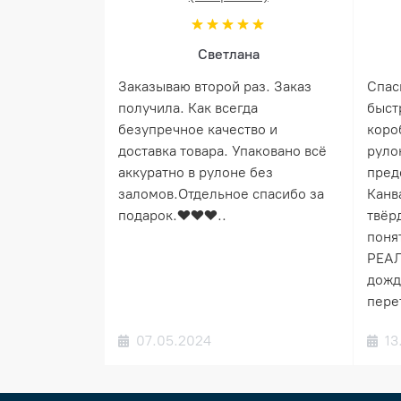
Светлана
Заказываю второй раз. Заказ
Спас
получила. Как всегда
быст
безупречное качество и
коро
доставка товара. Упаковано всё
руло
аккуратно в рулоне без
пред
заломов.Отдельное спасибо за
Канв
подарок.❤️❤️❤️..
твёрд
понят
РЕАЛ
дожд
пере
07.05.2024
13