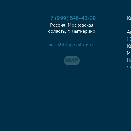
+7 (999) 546-48-38
К
Россия, Московская
область, г. Лыткарино
А
Ж
sale@hlopokshop.ru
К
М
Н
Ф