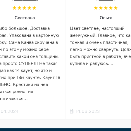
Светлана
Ольга
ибо большое. Доставка
Цвет светлее, настоящий
рая. Упакована в картонную
жемчужный. Главное, что ка
бку. Сама Канва скручена в
тонкая и очень пластичная,
н по этому можно себе
легко можно свернуть. Дол
ставить какой она толщины.
быть приятной в работе, вч
а просто СУПЕР!!! Не такая
купила и радуюсь. ..
ая как 14 каунт, но это и
но при 18м каунте. Каунт 18
ЬНО. Крестики на неё
аться ровно, не
тягиваются...
.04.2024
14.06.2023