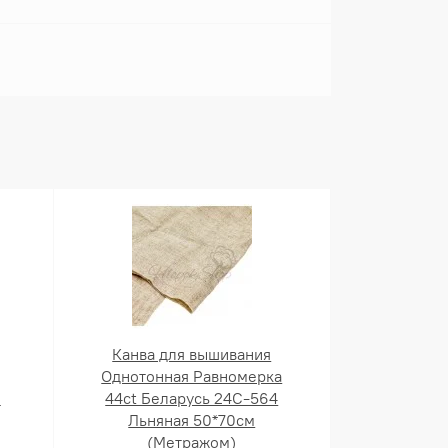
Канва для вышивания
Однотонная Равномерка
й
44ct Беларусь 24С-564
Льняная 50*70см
(Метражом)