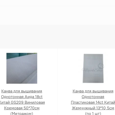
Канва для вышивания
Канва для вышивания
Однотонная Аида 18ct
Однотонная
Китай GS209 Виниловая
Пластиковая 14ct Кита
Кремовая 50*70см
Жемчужный 13*10,5см
(Метражом)
(по 1 шт)