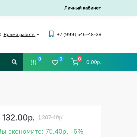
Личный кабинет
Время работы
+7 (999) 546-48-38
0
0
0
0.00р.
1 132.00р.
1 207.40р.
Вы экономите:
75.40р.
-6%