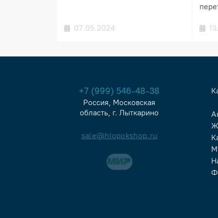
пере
07.05.2024
13
+7 (999) 546-48-38
К
Россия, Московская
область, г. Лыткарино
А
Ж
sale@hlopokshop.ru
К
М
Н
Ф