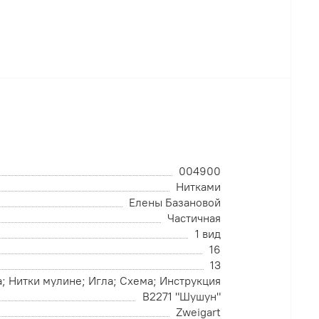
004900
Нитками
Елены Базановой
Частичная
1 вид
16
13
; Нитки мулине; Игла; Схема; Инструкция
B2271 "Шушун"
Zweigart