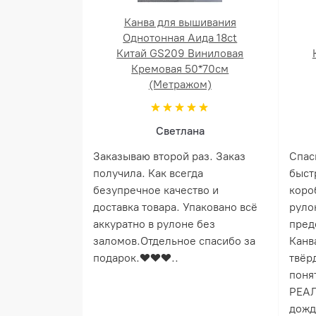
Канва для вышивания
Однотонная Аида 18ct
Китай GS209 Виниловая
Кремовая 50*70см
(Метражом)
Светлана
Заказываю второй раз. Заказ
Спас
получила. Как всегда
быст
безупречное качество и
коро
доставка товара. Упаковано всё
руло
аккуратно в рулоне без
пред
заломов.Отдельное спасибо за
Канв
подарок.❤️❤️❤️..
твёрд
понят
РЕАЛ
дожд