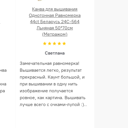
Канва для вышивания
Однотонная Равномерка
й
44ct Беларусь 24С-564
Льняная 50*70см
(Метражом)
Светлана
Замечательная равномерка!
нва
Вышивается легко, результат
прекрасный. Каунт большой, и
жна
при вышивании в одну нить
ера
изображение получается
ровное, как картина. Вышивать
лучше всего с очками-лупой :)..