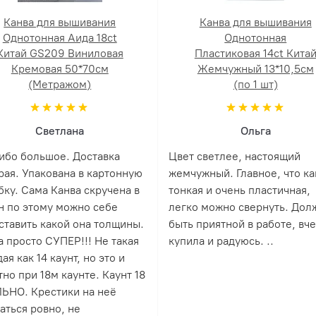
Канва для вышивания
Канва для вышивания
Однотонная Аида 18ct
Однотонная
Китай GS209 Виниловая
Пластиковая 14ct Кита
Кремовая 50*70см
Жемчужный 13*10,5см
(Метражом)
(по 1 шт)
Светлана
Ольга
ибо большое. Доставка
Цвет светлее, настоящий
рая. Упакована в картонную
жемчужный. Главное, что ка
бку. Сама Канва скручена в
тонкая и очень пластичная,
н по этому можно себе
легко можно свернуть. Дол
ставить какой она толщины.
быть приятной в работе, вч
а просто СУПЕР!!! Не такая
купила и радуюсь. ..
ая как 14 каунт, но это и
но при 18м каунте. Каунт 18
ЬНО. Крестики на неё
аться ровно, не