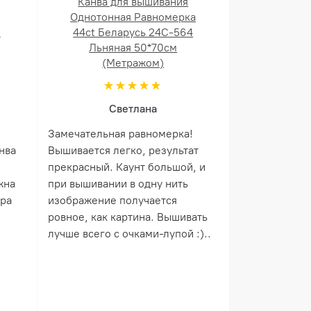
Канва для вышивания
Однотонная Равномерка
й
44ct Беларусь 24С-564
Льняная 50*70см
(Метражом)
Светлана
Замечательная равномерка!
нва
Вышивается легко, результат
прекрасный. Каунт большой, и
жна
при вышивании в одну нить
ера
изображение получается
ровное, как картина. Вышивать
лучше всего с очками-лупой :)..