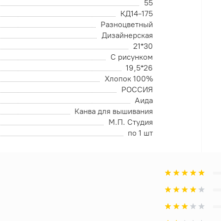
55
КД14-175
Разноцветный
Дизайнерская
21*30
С рисунком
19,5*26
Хлопок 100%
РОССИЯ
Аида
Канва для вышивания
М.П. Студия
по 1 шт