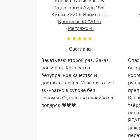
Канва для вышивания
Однотонная Аида 18ct
Китай GS209 Виниловая
Кремовая 50*70см
(Метражом)
Светлана
Заказываю второй раз. Заказ
Спас
получила. Как всегда
быст
безупречное качество и
коро
доставка товара. Упаковано всё
руло
аккуратно в рулоне без
пред
заломов.Отдельное спасибо за
Канв
подарок.❤️❤️❤️..
твёрд
понят
РЕАЛ
дожд
пере