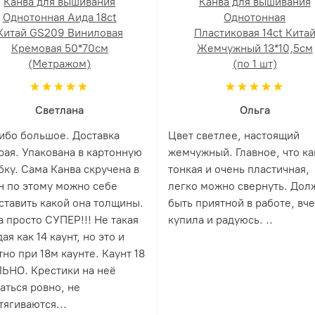
Канва для вышивания
Канва для вышивания
Однотонная Аида 18ct
Однотонная
Китай GS209 Виниловая
Пластиковая 14ct Кита
Кремовая 50*70см
Жемчужный 13*10,5см
(Метражом)
(по 1 шт)
Светлана
Ольга
ибо большое. Доставка
Цвет светлее, настоящий
рая. Упакована в картонную
жемчужный. Главное, что ка
бку. Сама Канва скручена в
тонкая и очень пластичная,
н по этому можно себе
легко можно свернуть. Дол
ставить какой она толщины.
быть приятной в работе, вч
а просто СУПЕР!!! Не такая
купила и радуюсь. ..
ая как 14 каунт, но это и
но при 18м каунте. Каунт 18
ЬНО. Крестики на неё
аться ровно, не
тягиваются...