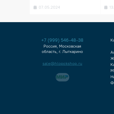
07.05.2024
13
+7 (999) 546-48-38
К
Россия, Московская
область, г. Лыткарино
А
Ж
sale@hlopokshop.ru
К
М
Н
Ф