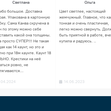
Светлана
Ольга
ибо большое. Доставка
Цвет светлее, настоящий
рая. Упакована в картонную
жемчужный. Главное, что ка
бку. Сама Канва скручена в
тонкая и очень пластичная,
н по этому можно себе
легко можно свернуть. Дол
ставить какой она толщины.
быть приятной в работе, вч
а просто СУПЕР!!! Не такая
купила и радуюсь. ..
ая как 14 каунт, но это и
но при 18м каунте. Каунт 18
ЬНО. Крестики на неё
аться ровно, не
тягиваются...
.04.2024
14.06.2023