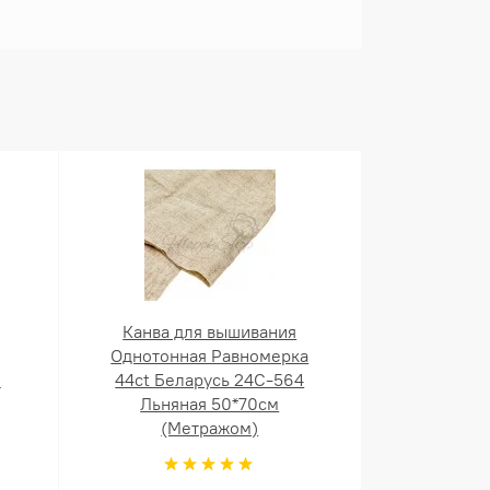
Канва для вышивания
Однотонная Равномерка
й
44ct Беларусь 24С-564
Льняная 50*70см
(Метражом)