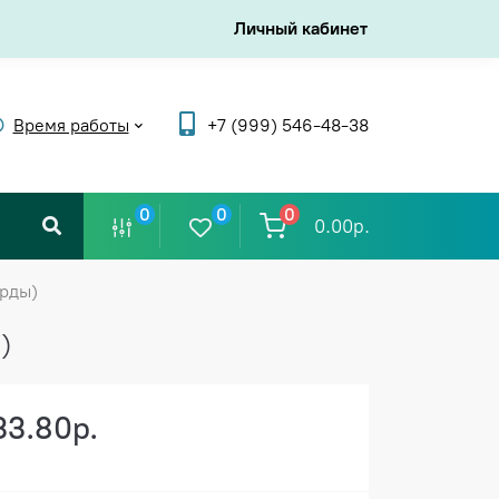
Личный кабинет
Время работы
+7 (999) 546-48-38
0
0
0
0.00р.
рды)
)
33.80р.