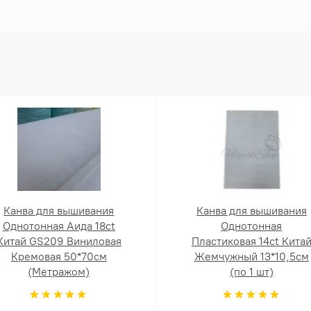
Канва для вышивания
Канва для вышивания
Однотонная Аида 18ct
Однотонная
Китай GS209 Виниловая
Пластиковая 14ct Кита
Кремовая 50*70см
Жемчужный 13*10,5см
(Метражом)
(по 1 шт)