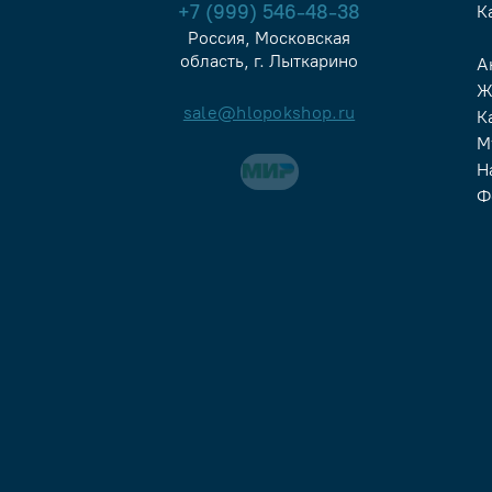
+7 (999) 546-48-38
К
Россия, Московская
область, г. Лыткарино
А
Ж
sale@hlopokshop.ru
К
М
Н
Ф