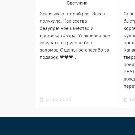
Светлана
Заказываю второй раз. Заказ
Спас
получила. Как всегда
быст
безупречное качество и
коро
доставка товара. Упаковано всё
руло
аккуратно в рулоне без
пред
заломов.Отдельное спасибо за
Канв
подарок.❤️❤️❤️..
твёрд
понят
РЕАЛ
дожд
пере
07.05.2024
13