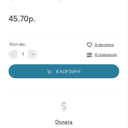
45.70р.
Кол-во:
В закладки
-
+
В сравнение
В КОРЗИНУ
Оплата