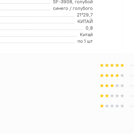
SF-3908, голубой
синего / голубого
21*29,7
КИТАЙ
0,8
Китай
по 1 шт