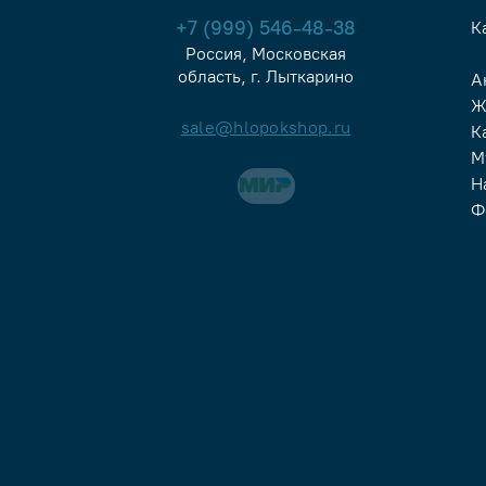
+7 (999) 546-48-38
К
Россия, Московская
область, г. Лыткарино
А
Ж
sale@hlopokshop.ru
К
М
Н
Ф