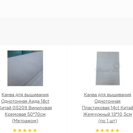
Канва для вышивания
Канва для вышивания
Однотонная Аида 18ct
Однотонная
Китай GS209 Виниловая
Пластиковая 14ct Кита
Кремовая 50*70см
Жемчужный 13*10,5см
(Метражом)
(по 1 шт)