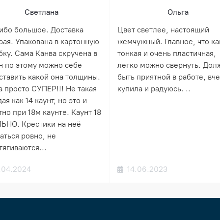
Светлана
Ольга
ибо большое. Доставка
Цвет светлее, настоящий
рая. Упакована в картонную
жемчужный. Главное, что ка
бку. Сама Канва скручена в
тонкая и очень пластичная,
н по этому можно себе
легко можно свернуть. Дол
ставить какой она толщины.
быть приятной в работе, вч
а просто СУПЕР!!! Не такая
купила и радуюсь. ..
ая как 14 каунт, но это и
но при 18м каунте. Каунт 18
ЬНО. Крестики на неё
аться ровно, не
тягиваются...
.04.2024
14.06.2023