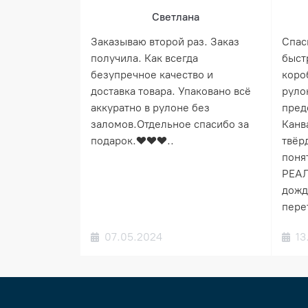
Светлана
Заказываю второй раз. Заказ
Спас
получила. Как всегда
быст
безупречное качество и
коро
доставка товара. Упаковано всё
руло
аккуратно в рулоне без
пред
заломов.Отдельное спасибо за
Канв
подарок.❤️❤️❤️..
твёрд
понят
РЕАЛ
дожд
пере
07.05.2024
13