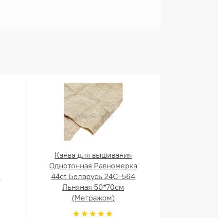
Канва для вышивания
Однотонная Равномерка
й
44ct Беларусь 24С-564
Льняная 50*70см
(Метражом)