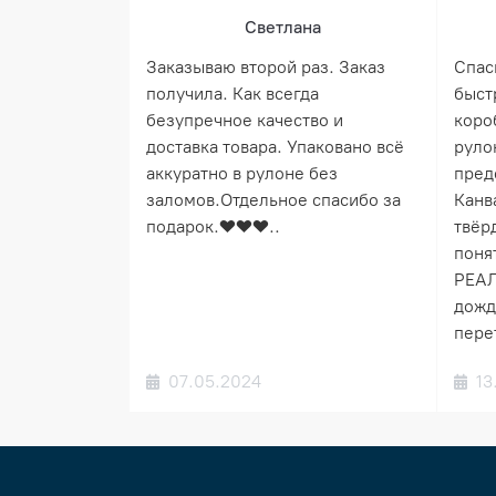
Светлана
Заказываю второй раз. Заказ
Спас
получила. Как всегда
быст
безупречное качество и
коро
доставка товара. Упаковано всё
руло
аккуратно в рулоне без
пред
заломов.Отдельное спасибо за
Канв
подарок.❤️❤️❤️..
твёрд
понят
РЕАЛ
дожд
пере
07.05.2024
13