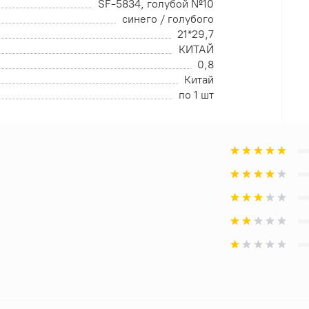
SF-5834, голубой №10
синего / голубого
21*29,7
КИТАЙ
0,8
Китай
по 1 шт