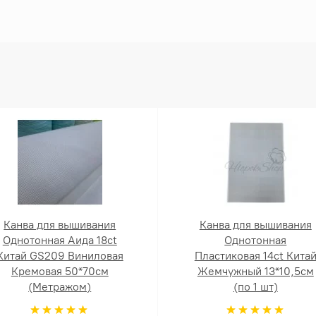
Канва для вышивания
Канва для вышивания
Однотонная Аида 18ct
Однотонная
Китай GS209 Виниловая
Пластиковая 14ct Кита
Кремовая 50*70см
Жемчужный 13*10,5см
(Метражом)
(по 1 шт)