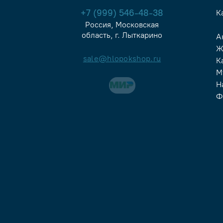
+7 (999) 546-48-38
К
Россия, Московская
область, г. Лыткарино
А
Ж
sale@hlopokshop.ru
К
М
Н
Ф