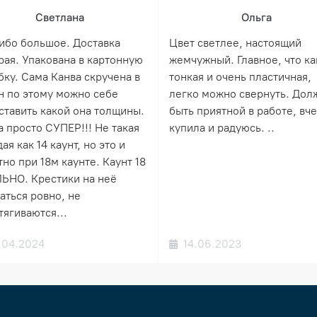
Светлана
Ольга
ибо большое. Доставка
Цвет светлее, настоящий
рая. Упакована в картонную
жемчужный. Главное, что ка
бку. Сама Канва скручена в
тонкая и очень пластичная,
н по этому можно себе
легко можно свернуть. Дол
ставить какой она толщины.
быть приятной в работе, вч
а просто СУПЕР!!! Не такая
купила и радуюсь. ..
ая как 14 каунт, но это и
но при 18м каунте. Каунт 18
ЬНО. Крестики на неё
аться ровно, не
тягиваются...
.04.2024
14.06.2023