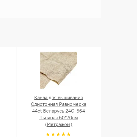
Канва для вышивания
Однотонная Равномерка
й
44ct Беларусь 24С-564
Льняная 50*70см
(Метражом)