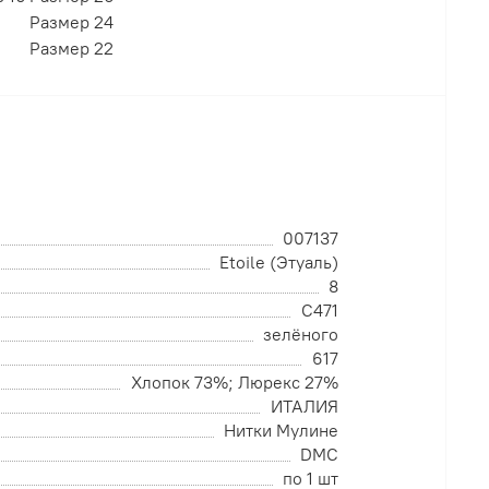
Размер 24
Размер 22
007137
Etoile (Этуаль)
8
C471
зелёного
617
Хлопок 73%; Люрекс 27%
ИТАЛИЯ
Нитки Мулине
DMC
по 1 шт