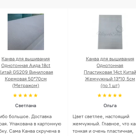
Канва для вышивания
Канва для вышивания
Однотонная Аида 18ct
Однотонная
Китай GS209 Виниловая
Пластиковая 14ct Кита
Кремовая 50*70см
Жемчужный 13*10,5см
(Метражом)
(по 1 шт)
Светлана
Ольга
ибо большое. Доставка
Цвет светлее, настоящий
рая. Упакована в картонную
жемчужный. Главное, что ка
бку. Сама Канва скручена в
тонкая и очень пластичная,