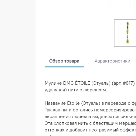
Обзор товара
Характеристики
Мулине DMC ÉTOILE (Этуаль) (арт. #617
удалялся) нити с люрексом.
Название Étoile (Этуаль) в переводе с 
Так как нити остались немерсеризирова
вкрапления люрекса выделяются сильне
Эта хлопковая нить с блестящим мерца
оттенках и добавит неотразимый эффект