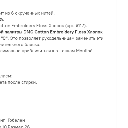
ит из 6 скрученных нитей.
%.
ton Embroidery Floss Хлопок (арт. #117).
ой палитры DMC Cotton Embroidery Floss Хлопок
 "С".
Это позволяет рукодельницам заменить эти
нительного блеска.
симально приблизиться к оттенкам Mouliné
елием:
ета после стирки.
инг
Гобелен
 10
Размер 26