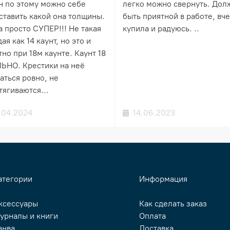
н по этому можно себе
легко можно свернуть. Дол
ставить какой она толщины.
быть приятной в работе, вч
а просто СУПЕР!!! Не такая
купила и радуюсь. ..
ая как 14 каунт, но это и
но при 18м каунте. Каунт 18
ЬНО. Крестики на неё
аться ровно, не
тягиваются...
.04.2024
14.06.2023
атегории
Информация
ксессуары
Как сделать заказ
урналы и книги
Оплата
анва
Доставка