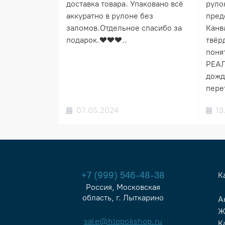
доставка товара. Упаковано всё
руло
аккуратно в рулоне без
пред
заломов.Отдельное спасибо за
Канв
подарок.❤️❤️❤️..
твёрд
понят
РЕАЛ
дожд
пере
07.05.2024
13
+7 (999) 546-48-38
К
Россия, Московская
область, г. Лыткарино
А
Ж
sale@hlopokshop.ru
К