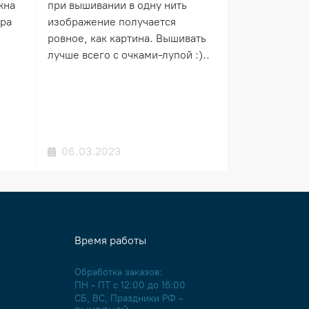
жна
при вышивании в одну нить
ера
изображение получается
ровное, как картина. Вышивать
лучше всего с очками-лупой :)..
06.03.2023
Время работы
Обработка заказов:
ПН - ПТ с 12:00 до 16:00
СБ, ВС, Праздники РФ -