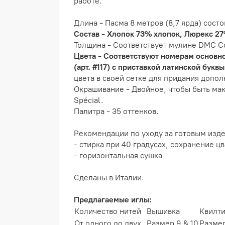
работе.
Длина - Пасма 8 метров (8,7 ярда) состо
Состав - Хлопок 73% хлопок, Люрекс 27
Толщина - Соответствует мулине DMC Cot
Цвета - Соответствуют номерам основн
(арт. #117) с приставкой латинской буквы
цвета в своей сетке для придания допол
Окрашивание - Двойное, чтобы быть мак
Spécial.
Палитра - 35 оттенков.
Рекомендации по уходу за готовым изд
- стирка при 40 градусах, сохранение цв
- горизонтальная сушка
Сделаны в Италии.
Предлагаемые иглы:
Количество нитей
Вышивка
Квилт
От одного до двух
Размер 9 & 10
Размер