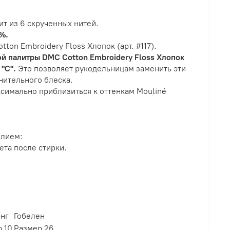
ит из 6 скрученных нитей.
%.
ton Embroidery Floss Хлопок (арт. #117).
ой палитры DMC Cotton Embroidery Floss Хлопок
 "С".
Это позволяет рукодельницам заменить эти
нительного блеска.
симально приблизиться к оттенкам Mouliné
елием:
ета после стирки.
инг
Гобелен
 10
Размер 26