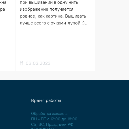
жна
при вышивании в одну нить
ера
изображение получается
ровное, как картина. Вышивать
лучше всего с очками-лупой :)..
06.03.2023
Время работы
Обработка заказов:
ПН - ПТ с 12:00 до 16:00
СБ, ВС, Праздники РФ -