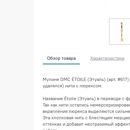
Обзор товара
Характеристики
Мулине DMC ÉTOILE (Этуаль) (арт. #617
удалялся) нити с люрексом.
Название Étoile (Этуаль) в переводе с 
Так как нити остались немерсеризирова
вкрапления люрекса выделяются сильне
Эта хлопковая нить с блестящим мерца
оттенках и добавит неотразимый эффект