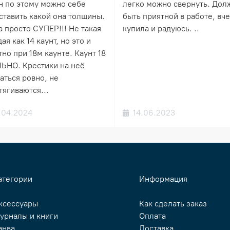
н по этому можно себе
легко можно свернуть. Дол
ставить какой она толщины.
быть приятной в работе, вч
а просто СУПЕР!!! Не такая
купила и радуюсь. ..
ая как 14 каунт, но это и
но при 18м каунте. Каунт 18
ЬНО. Крестики на неё
аться ровно, не
тягиваются...
.04.2024
14.06.2023
атегории
Информация
ксессуары
Как сделать заказ
урналы и книги
Оплата
анва
Доставка