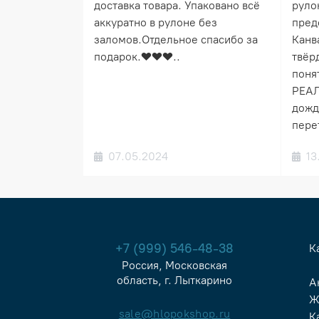
доставка товара. Упаковано всё
руло
аккуратно в рулоне без
пред
заломов.Отдельное спасибо за
Канв
подарок.❤️❤️❤️..
твёрд
понят
РЕАЛ
дожд
пере
07.05.2024
13
+7 (999) 546-48-38
К
Россия, Московская
область, г. Лыткарино
А
Ж
sale@hlopokshop.ru
К