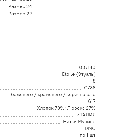
Размер 24
Размер 22
007146
Etoile (Этуаль)
8
C738
бежевого / кремового / коричневого
617
Хлопок 73%; Люрекс 27%
ИТАЛИЯ
Нитки Мулине
DMC
по 1 шт