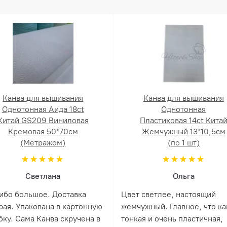
Канва для вышивания
Канва для вышивания
Однотонная Аида 18ct
Однотонная
Китай GS209 Виниловая
Пластиковая 14ct Кита
Кремовая 50*70см
Жемчужный 13*10,5см
(Метражом)
(по 1 шт)
Светлана
Ольга
ибо большое. Доставка
Цвет светлее, настоящий
рая. Упакована в картонную
жемчужный. Главное, что ка
бку. Сама Канва скручена в
тонкая и очень пластичная,