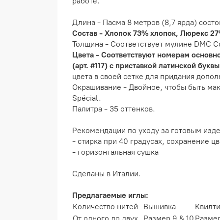
работе.
Длина - Пасма 8 метров (8,7 ярда) состо
Состав - Хлопок 73% хлопок, Люрекс 27
Толщина - Соответствует мулине DMC Cot
Цвета - Соответствуют номерам основн
(арт. #117) с приставкой латинской буквы
цвета в своей сетке для придания допол
Окрашивание - Двойное, чтобы быть мак
Spécial.
Палитра - 35 оттенков.
Рекомендации по уходу за готовым изд
- стирка при 40 градусах, сохранение цв
- горизонтальная сушка
Сделаны в Италии.
Предлагаемые иглы:
Количество нитей
Вышивка
Квилт
От одного до двух
Размер 9 & 10
Размер