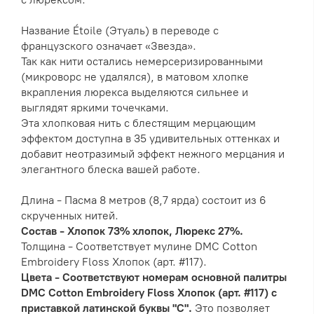
Название Étoile (Этуаль) в переводе с
французского означает «Звезда».
Так как нити остались немерсеризированными
(микроворс не удалялся), в матовом хлопке
вкрапления люрекса выделяются сильнее и
выглядят яркими точечками.
Эта хлопковая нить с блестящим мерцающим
эффектом доступна в 35 удивительных оттенках и
добавит неотразимый эффект нежного мерцания и
элегантного блеска вашей работе.
Длина - Пасма 8 метров (8,7 ярда) состоит из 6
скрученных нитей.
Состав - Хлопок 73% хлопок, Люрекс 27%.
Толщина - Соответствует мулине DMC Cotton
Embroidery Floss Хлопок (арт. #117).
Цвета - Соответствуют номерам основной палитры
DMC Cotton Embroidery Floss Хлопок (арт. #117) с
приставкой латинской буквы "С".
Это позволяет