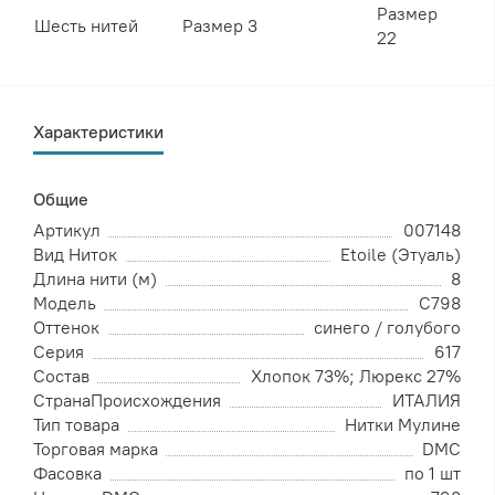
Размер
Шесть нитей
Размер 3
22
Характеристики
Общие
Артикул
007148
Вид Ниток
Etoile (Этуаль)
Длина нити (м)
8
Модель
C798
Оттенок
синего / голубого
Серия
617
Состав
Хлопок 73%; Люрекс 27%
СтранаПроисхождения
ИТАЛИЯ
Тип товара
Нитки Мулине
Торговая марка
DMC
Фасовка
по 1 шт