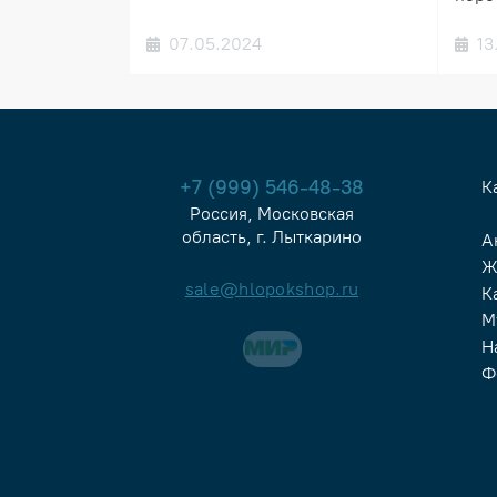
07.05.2024
13
+7 (999) 546-48-38
К
Россия, Московская
область, г. Лыткарино
А
Ж
sale@hlopokshop.ru
К
М
Н
Ф