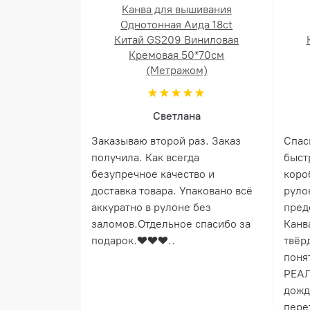
Канва для вышивания
Однотонная Аида 18ct
Китай GS209 Виниловая
Кремовая 50*70см
(Метражом)
Светлана
Заказываю второй раз. Заказ
Спас
получила. Как всегда
быст
безупречное качество и
коро
доставка товара. Упаковано всё
руло
аккуратно в рулоне без
пред
заломов.Отдельное спасибо за
Канв
подарок.❤️❤️❤️..
твёрд
понят
РЕАЛ
дожд
пере