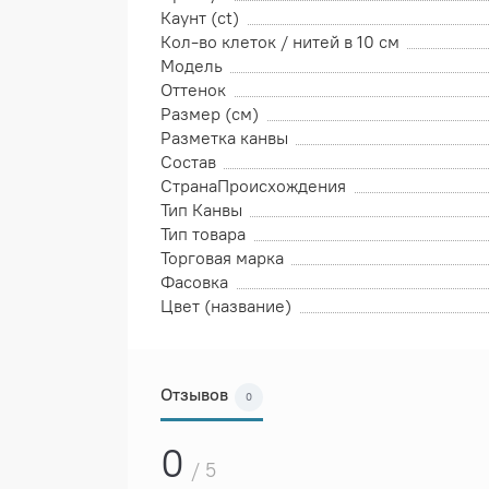
Каунт (ct)
Кол-во клеток / нитей в 10 см
Модель
Оттенок
Размер (см)
Разметка канвы
Состав
СтранаПроисхождения
Тип Канвы
Тип товара
Торговая марка
Фасовка
Цвет (название)
Отзывов
0
0
/ 5