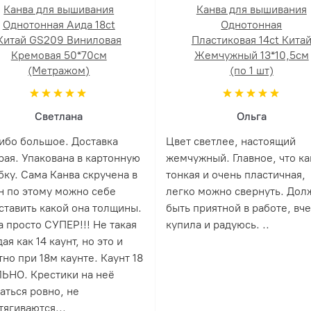
Канва для вышивания
Канва для вышивания
Однотонная Аида 18ct
Однотонная
Китай GS209 Виниловая
Пластиковая 14ct Кита
Кремовая 50*70см
Жемчужный 13*10,5см
(Метражом)
(по 1 шт)
Светлана
Ольга
ибо большое. Доставка
Цвет светлее, настоящий
рая. Упакована в картонную
жемчужный. Главное, что ка
бку. Сама Канва скручена в
тонкая и очень пластичная,
н по этому можно себе
легко можно свернуть. Дол
ставить какой она толщины.
быть приятной в работе, вч
а просто СУПЕР!!! Не такая
купила и радуюсь. ..
ая как 14 каунт, но это и
но при 18м каунте. Каунт 18
ЬНО. Крестики на неё
аться ровно, не
тягиваются...