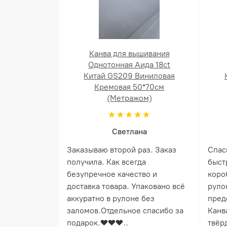
Канва для вышивания
Однотонная Аида 18ct
Китай GS209 Виниловая
Кремовая 50*70см
(Метражом)
Светлана
Заказываю второй раз. Заказ
Спас
получила. Как всегда
быст
безупречное качество и
коро
доставка товара. Упаковано всё
руло
аккуратно в рулоне без
пред
заломов.Отдельное спасибо за
Канв
подарок.❤️❤️❤️..
твёрд