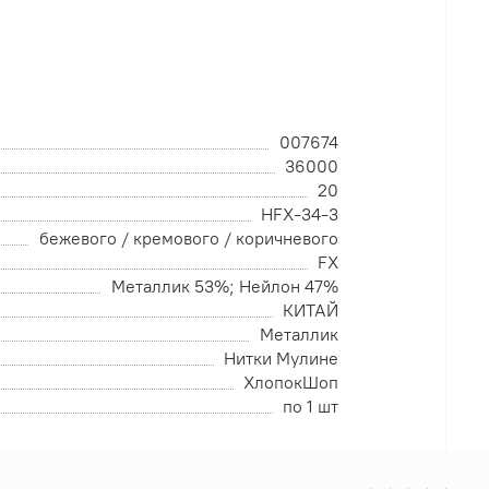
007674
36000
20
HFX-34-3
бежевого / кремового / коричневого
FX
Металлик 53%; Нейлон 47%
КИТАЙ
Металлик
Нитки Мулине
ХлопокШоп
по 1 шт