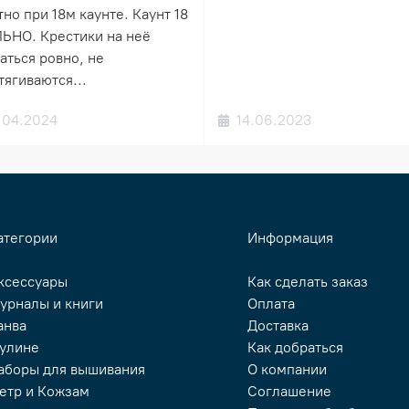
но при 18м каунте. Каунт 18
ЬНО. Крестики на неё
аться ровно, не
тягиваются...
.04.2024
14.06.2023
атегории
Информация
ксессуары
Как сделать заказ
урналы и книги
Оплата
анва
Доставка
улине
Как добраться
аборы для вышивания
О компании
етр и Кожзам
Соглашение