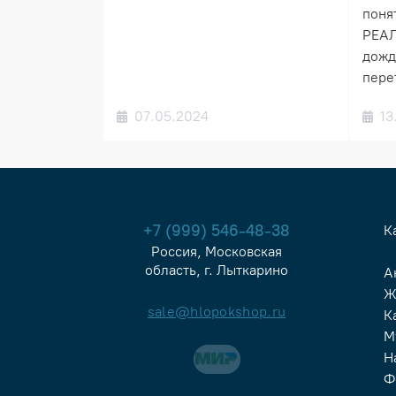
понят
РЕАЛ
дожд
пере
07.05.2024
13
+7 (999) 546-48-38
К
Россия, Московская
область, г. Лыткарино
А
Ж
sale@hlopokshop.ru
К
М
Н
Ф