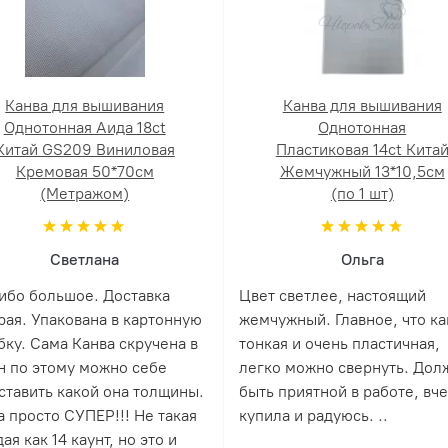
Канва для вышивания
Канва для вышивания
Однотонная Аида 18ct
Однотонная
Китай GS209 Виниловая
Пластиковая 14ct Кита
Кремовая 50*70см
Жемчужный 13*10,5см
(Метражом)
(по 1 шт)
Светлана
Ольга
ибо большое. Доставка
Цвет светлее, настоящий
рая. Упакована в картонную
жемчужный. Главное, что ка
бку. Сама Канва скручена в
тонкая и очень пластичная,
н по этому можно себе
легко можно свернуть. Дол
ставить какой она толщины.
быть приятной в работе, вч
а просто СУПЕР!!! Не такая
купила и радуюсь. ..
ая как 14 каунт, но это и