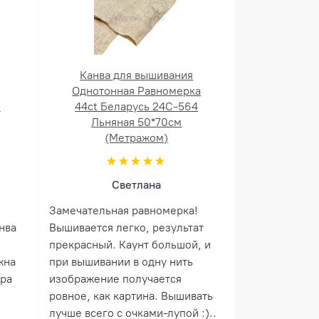
Канва для вышивания
Однотонная Равномерка
й
44ct Беларусь 24С-564
Льняная 50*70см
(Метражом)
Светлана
Замечательная равномерка!
нва
Вышивается легко, результат
прекрасный. Каунт большой, и
жна
при вышивании в одну нить
ера
изображение получается
ровное, как картина. Вышивать
лучше всего с очками-лупой :)..