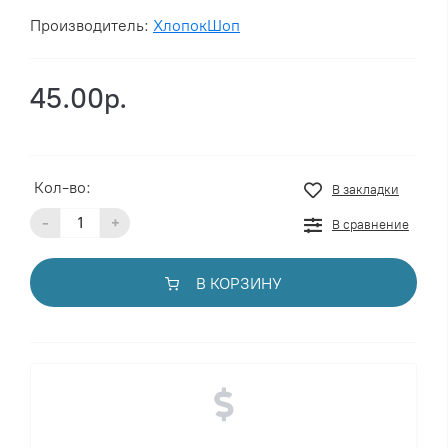
Производитель:
ХлопокШоп
45.00р.
Кол-во:
В закладки
-
+
В сравнение
В КОРЗИНУ