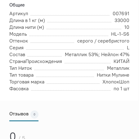
Общие
Артикул
007691
Длина в 1 кг (м)
33000
Длина нити (м)
10
Модель
HL-1-S6
Оттенок
серого / серебристого
Серия
L
Состав
Металлик 53%; Нейлон 47%
СтранаПроисхождения
КИТАЙ
Тип Ниток
Металлик
Тип товара
Нитки Мулине
Торговая марка
ХлопокШоп
Фасовка
по 1 шт
Отзывов
0
0
/ 5