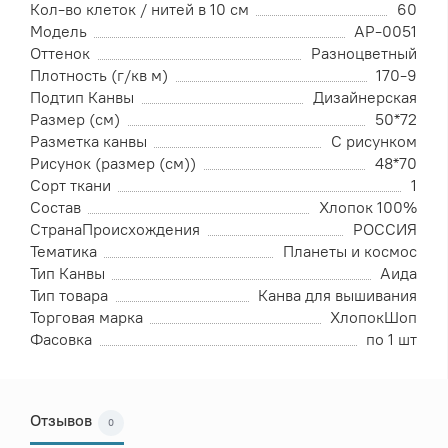
Кол-во клеток / нитей в 10 см
60
Модель
АР-0051
Оттенок
Разноцветный
Плотность (г/кв м)
170-9
Подтип Канвы
Дизайнерская
Размер (см)
50*72
Разметка канвы
С рисунком
Рисунок (размер (см))
48*70
Сорт ткани
1
Состав
Хлопок 100%
СтранаПроисхождения
РОССИЯ
Тематика
Планеты и космос
Тип Канвы
Аида
Тип товара
Канва для вышивания
Торговая марка
ХлопокШоп
Фасовка
по 1 шт
Отзывов
0