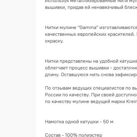
Используя металлизированные нити мул
вышивки, придав ей ненавязчивый блеск
Нитки мулине "Gamma" изготавливаются
качественных европейских красителей.
окраску.
Нитки представлены на удобной катушке
облегчает процесс вышивки - достаточ
длину. Оставшуюся нить снова зафиксир
По отзывам ведущих специалистов по в
России по качеству. При своей доступн
по качеству мулине ведущей марки Krein
Намотка одной катушки - 50 м
Состав - 100% полиэстер