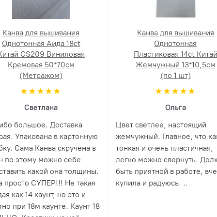
Канва для вышивания
Канва для вышивания
Однотонная Аида 18ct
Однотонная
Китай GS209 Виниловая
Пластиковая 14ct Кита
Кремовая 50*70см
Жемчужный 13*10,5см
(Метражом)
(по 1 шт)
Светлана
Ольга
ибо большое. Доставка
Цвет светлее, настоящий
рая. Упакована в картонную
жемчужный. Главное, что ка
бку. Сама Канва скручена в
тонкая и очень пластичная,
н по этому можно себе
легко можно свернуть. Дол
ставить какой она толщины.
быть приятной в работе, вч
а просто СУПЕР!!! Не такая
купила и радуюсь. ..
ая как 14 каунт, но это и
но при 18м каунте. Каунт 18