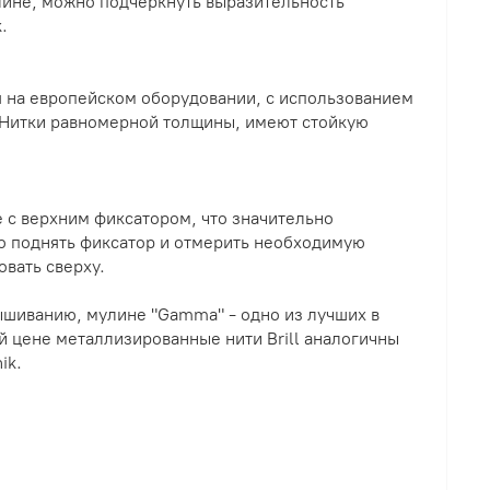
ине, можно подчеркнуть выразительность
.
 на европейском оборудовании, с использованием
 Нитки равномерной толщины, имеют стойкую
 с верхним фиксатором, что значительно
но поднять фиксатор и отмерить необходимую
овать сверху.
ышиванию, мулине "Gamma" - одно из лучших в
ой цене металлизированные нити Brill аналогичны
ik.