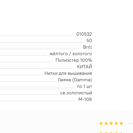
010532
50
Brill
жёлтого / золотого
Полиэстер 100%
КИТАЙ
Нитки для вышивания
Гамма (Gamma)
по 1 шт
св.золотистый
М-106