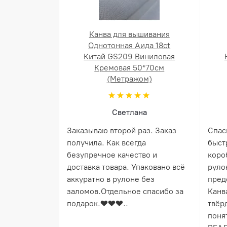
Канва для вышивания
Однотонная Аида 18ct
Китай GS209 Виниловая
Кремовая 50*70см
(Метражом)
Светлана
Заказываю второй раз. Заказ
Спас
получила. Как всегда
быст
безупречное качество и
коро
доставка товара. Упаковано всё
руло
аккуратно в рулоне без
пред
заломов.Отдельное спасибо за
Канв
подарок.❤️❤️❤️..
твёрд
понят