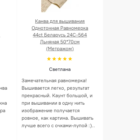
Канва для вышивания
Однотонная Равномерка
й
44ct Беларусь 24С-564
Льняная 50*70см
(Метражом)
Светлана
Замечательная равномерка!
нва
Вышивается легко, результат
прекрасный. Каунт большой, и
жна
при вышивании в одну нить
ера
изображение получается
ровное, как картина. Вышивать
лучше всего с очками-лупой :)..