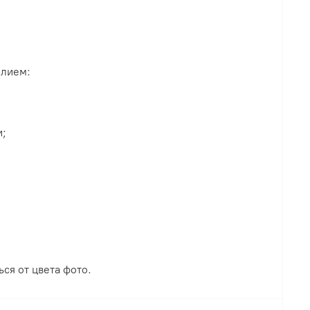
елием:
и;
ся от цвета фото.