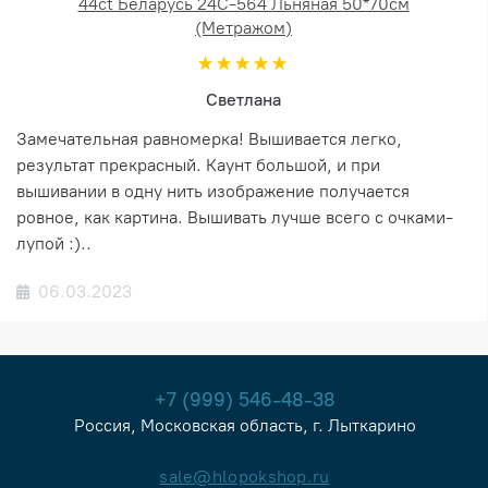
44ct Беларусь 24С-564 Льняная 50*70см
(Метражом)
Светлана
Замечательная равномерка! Вышивается легко,
результат прекрасный. Каунт большой, и при
вышивании в одну нить изображение получается
ровное, как картина. Вышивать лучше всего с очками-
лупой :)..
06.03.2023
+7 (999) 546-48-38
Россия, Московская область, г. Лыткарино
sale@hlopokshop.ru