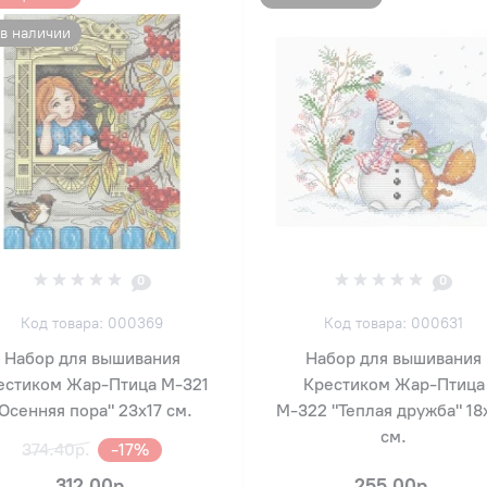
 в наличии
0
0
Код товара: 000369
Код товара: 000631
Набор для вышивания
Набор для вышивания
естиком Жар-Птица М-321
Крестиком Жар-Птица
Осенняя пора" 23х17 см.
М-322 "Теплая дружба" 18
см.
374.40р.
-17%
312.00р.
255.00р.