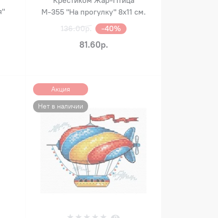
Крестиком Жар-Птица
я"
М-355 "На прогулку" 8х11 см.
136.00р.
-40%
81.60р.
Акция
Нет в наличии
0