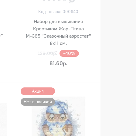
Код товара: 000640
Набор для вышивания
Крестиком Жар-Птица
к"
М-365 "Сказочный аэростат"
8х11 см.
136.00р.
-40%
81.60р.
Акция
Нет в наличии