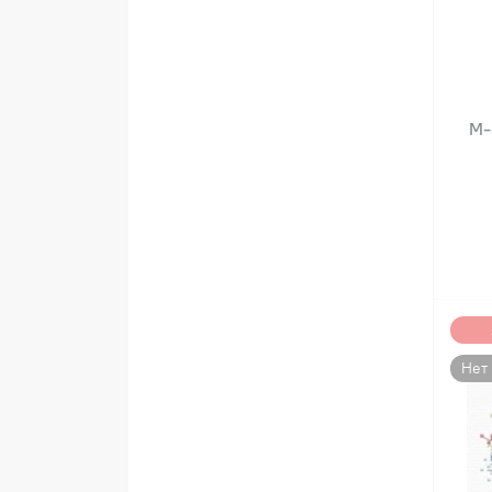
М-
Нет