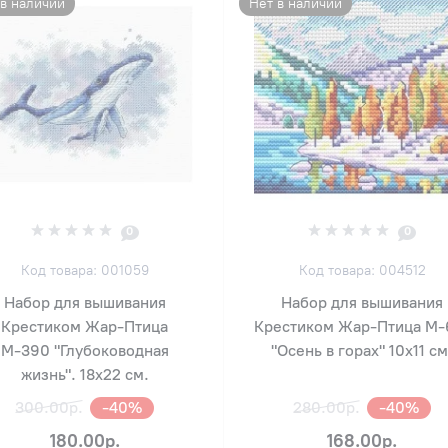
 в наличии
Нет в наличии
0
0
Код товара: 001059
Код товара: 004512
Набор для вышивания
Набор для вышивания
Крестиком Жар-Птица
Крестиком Жар-Птица М-
М-390 "Глубоководная
"Осень в горах" 10х11 см
жизнь". 18х22 см.
300.00р.
-40%
280.00р.
-40%
180.00р.
168.00р.