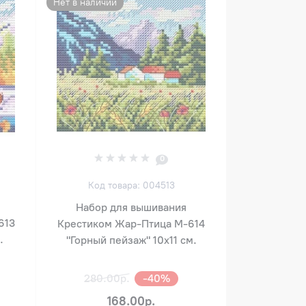
Нет в наличии
0
Код товара: 004513
Набор для вышивания
613
Крестиком Жар-Птица М-614
.
"Горный пейзаж" 10х11 см.
280.00р.
-40%
168.00р.