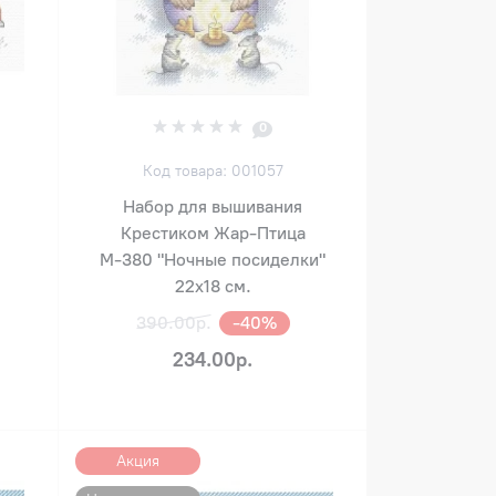
0
Код товара: 001057
Набор для вышивания
Крестиком Жар-Птица
М-380 "Ночные посиделки"
22х18 см.
390.00р.
-40%
234.00р.
Акция