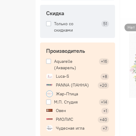
Скидка
Только со
51
Нет
cкидками
Производитель
Aquarelle
+16
(Акварель)
Luca-S
+8
PANNA (ПАННА)
+20
Жар-Птица
М.П. Студия
+14
Овен
+1
РИОЛИС
+40
Чудесная игла
+7