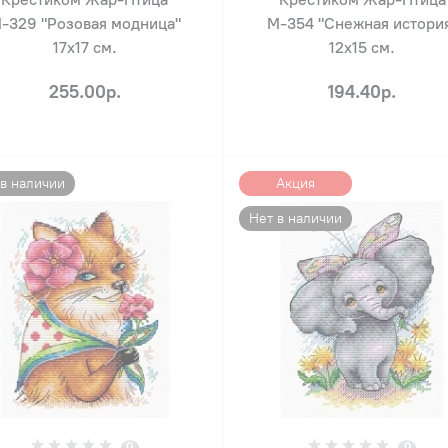
-329 "Розовая модница"
М-354 "Снежная истори
17х17 см.
12х15 см.
255.00р.
194.40р.
 в наличии
Акция
Нет в наличии
0
0