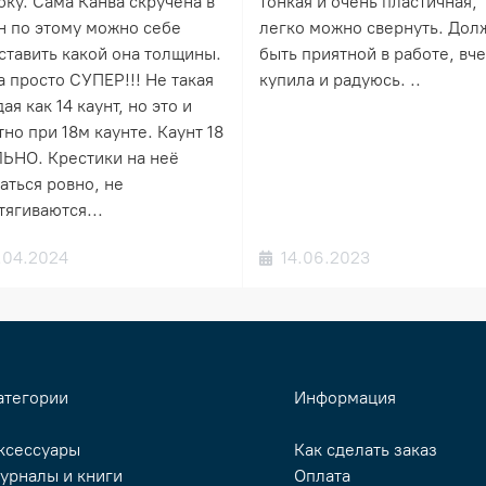
бку. Сама Канва скручена в
тонкая и очень пластичная,
н по этому можно себе
легко можно свернуть. Дол
ставить какой она толщины.
быть приятной в работе, вч
а просто СУПЕР!!! Не такая
купила и радуюсь. ..
ая как 14 каунт, но это и
но при 18м каунте. Каунт 18
ЬНО. Крестики на неё
аться ровно, не
тягиваются...
.04.2024
14.06.2023
атегории
Информация
ксессуары
Как сделать заказ
урналы и книги
Оплата