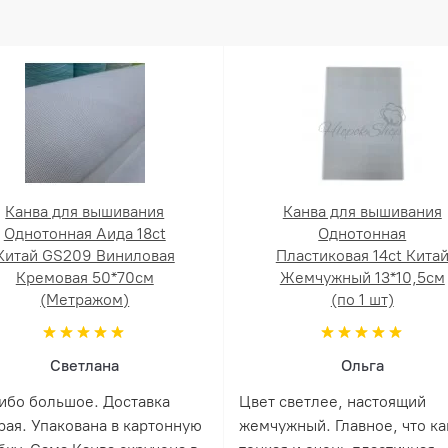
Канва для вышивания
Канва для вышивания
Однотонная Аида 18ct
Однотонная
Китай GS209 Виниловая
Пластиковая 14ct Кита
Кремовая 50*70см
Жемчужный 13*10,5см
(Метражом)
(по 1 шт)
Светлана
Ольга
ибо большое. Доставка
Цвет светлее, настоящий
рая. Упакована в картонную
жемчужный. Главное, что ка