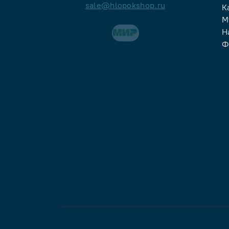
sale@hlopokshop.ru
К
М
Н
Ф