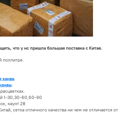
ть, что у нс пришла большая поставка с Китая.
й поллитре.
я канва
.
канвы
.
расцветках.
й 1-30,30-60,60-90
ок, каунт 28
итай, сетка отличного качества ни чем не отличается от