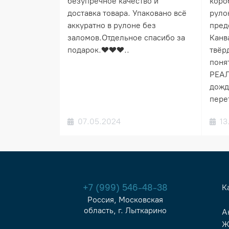
безупречное качество и
коро
доставка товара. Упаковано всё
руло
аккуратно в рулоне без
пред
заломов.Отдельное спасибо за
Канв
подарок.❤️❤️❤️..
твёрд
понят
РЕАЛ
дожд
пере
07.05.2024
13
+7 (999) 546-48-38
К
Россия, Московская
область, г. Лыткарино
А
Ж