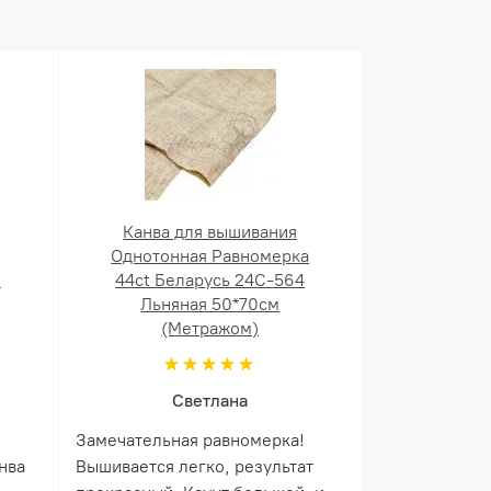
Канва для вышивания
Однотонная Равномерка
й
44ct Беларусь 24С-564
Льняная 50*70см
(Метражом)
Светлана
Замечательная равномерка!
нва
Вышивается легко, результат