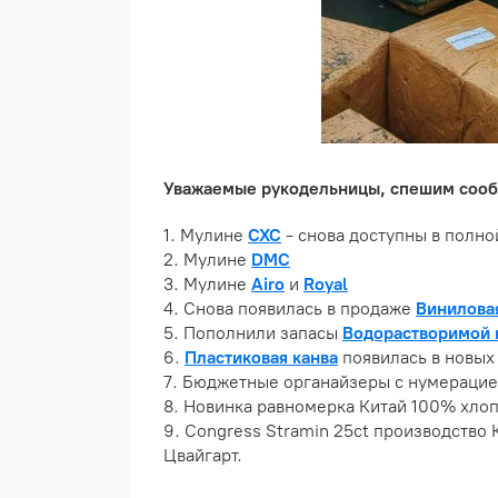
Уважаемые рукодельницы, спешим сообщи
1. Мулине
CXC
- снова доступны в полно
2. Мулине
DMC
3. Мулине
Airo
и
Royal
4. Снова появилась в продаже
Винилова
5. Пополнили запасы
Водорастворимой 
6.
Пластиковая канва
появилась в новых 
7. Бюджетные органайзеры с нумерацие
8. Новинка равномерка Китай 100% хлоп
9. Congress Stramin 25ct производство К
Цвайгарт.