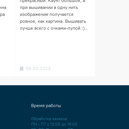
прекрасный. Каунт большой, и
жна
при вышивании в одну нить
ера
изображение получается
ровное, как картина. Вышивать
лучше всего с очками-лупой :)..
06.03.2023
Время работы
Обработка заказов:
ПН - ПТ с 12:00 до 16:00