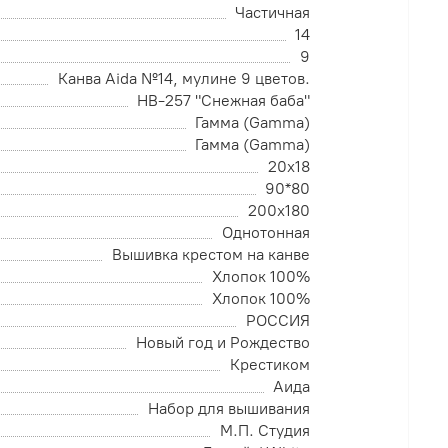
Частичная
14
9
Канва Aida №14, мулине 9 цветов.
НВ-257 "Снежная баба"
Гамма (Gamma)
Гамма (Gamma)
20х18
90*80
200х180
Однотонная
Вышивка крестом на канве
Хлопок 100%
Хлопок 100%
РОССИЯ
Новый год и Рождество
Крестиком
Аида
Набор для вышивания
М.П. Студия