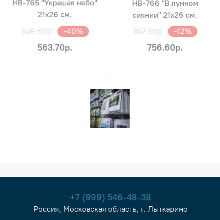
НВ-765 "Украшая небо"
НВ-766 "В лунном
21х26 см.
сиянии" 21х26 см.
939.50р.
-40%
857.50р.
-12%
563.70р.
756.60р.
+7 (999) 546-48-38
Россия, Московская область, г. Лыткарино