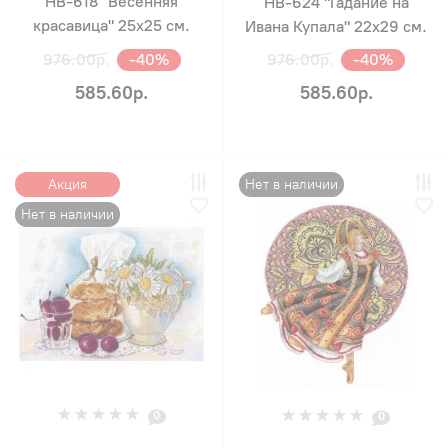
НВ-618 "Весенняя
НВ-624 "Гадание на
красавица" 25х25 см.
Ивана Купала" 22х29 см.
976.00р.
-40%
976.00р.
-40%
585.60р.
585.60р.
Акция
Нет в наличии
Нет в наличии
0
0